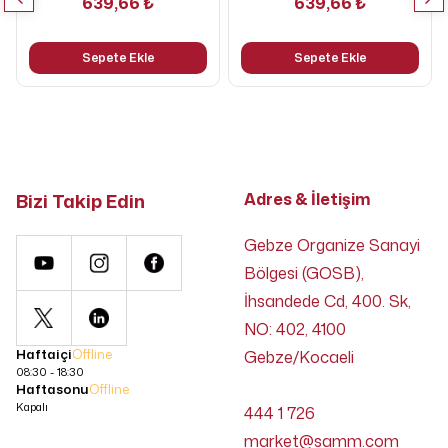
639,66 ₺
639,66 ₺
Sepete Ekle
Sepete Ekle
Bizi Takip Edin
Adres & İletişim
Gebze Organize Sanayi
Bölgesi (GOSB),
İhsandede Cd, 400. Sk,
NO: 402, 4100
Haftaiçi
Offline
Gebze/Kocaeli
08:30 - 18:30
Haftasonu
Offline
Kapalı
444 1 726
market@samm.com