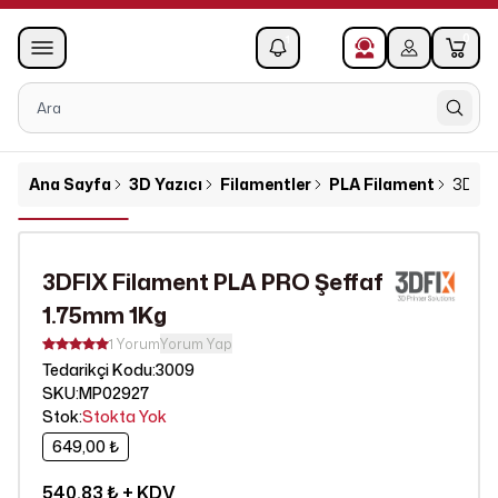
0
1
Ana Sayfa
3D Yazıcı
Filamentler
PLA Filament
3DFIX
3DFIX Filament PLA PRO Şeffaf
1.75mm 1Kg
1 Yorum
Yorum Yap
3009
Tedarikçi Kodu
:
SKU
:
MP02927
Stok
:
Stokta Yok
649,00 ₺
540,83 ₺
+ KDV