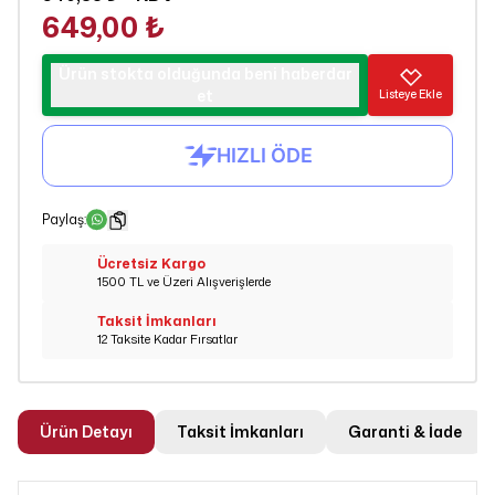
649,00 ₺
Ürün stokta olduğunda beni haberdar
et
Listeye Ekle
Paylaş
:
Ücretsiz Kargo
1500 TL ve Üzeri Alışverişlerde
Taksit İmkanları
12 Taksite Kadar Fırsatlar
Ürün Detayı
Taksit İmkanları
Garanti & İade