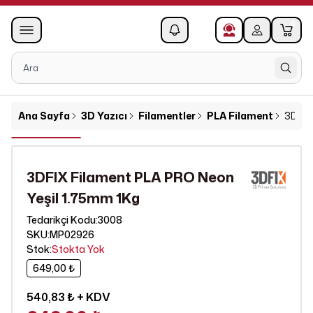
0
1
Ana Sayfa
3D Yazıcı
Filamentler
PLA Filament
3DFIX
3DFIX Filament PLA PRO Neon
Yeşil 1.75mm 1Kg
3008
Tedarikçi Kodu
:
SKU
:
MP02926
Stok
:
Stokta Yok
649,00 ₺
540,83 ₺
+ KDV