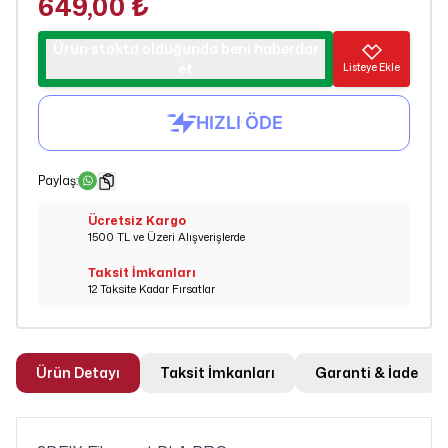
649,00 ₺
Ürün stokta olduğunda beni haberdar
et
Listeye Ekle
Paylaş
:
Ücretsiz Kargo
1500 TL ve Üzeri Alışverişlerde
Taksit İmkanları
12 Taksite Kadar Fırsatlar
Ürün Detayı
Taksit İmkanları
Garanti & İade