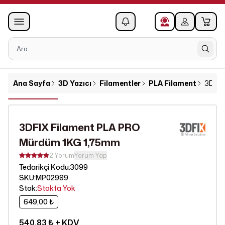
0
1
Ana Sayfa
3D Yazıcı
Filamentler
PLA Filament
3DFIX
3DFIX Filament PLA PRO
Mürdüm 1KG 1,75mm
2 Yorum
Yorum Yap
3099
Tedarikçi Kodu
:
SKU
:
MP02989
Stok
:
Stokta Yok
649,00 ₺
540,83 ₺
+ KDV