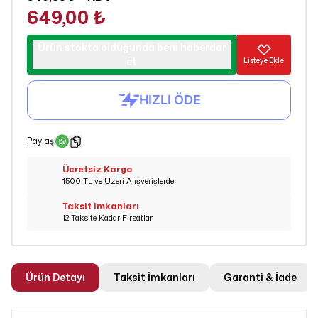
649,00 ₺
Ürün stokta olduğunda beni haberdar
et
Listeye Ekle
Paylaş
:
Ücretsiz Kargo
1500 TL ve Üzeri Alışverişlerde
Taksit İmkanları
12 Taksite Kadar Fırsatlar
Ürün Detayı
Taksit İmkanları
Garanti & İade