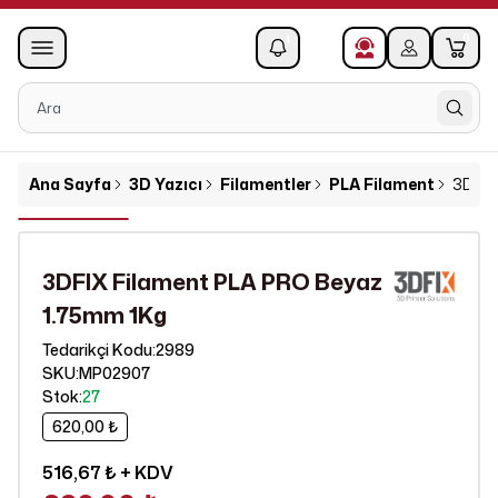
0
1
Ana Sayfa
3D Yazıcı
Filamentler
PLA Filament
3DFIX
3DFIX Filament PLA PRO Beyaz
1.75mm 1Kg
2989
Tedarikçi Kodu
:
SKU
:
MP02907
Stok
:
27
620,00 ₺
516,67 ₺
+ KDV