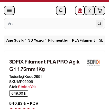
0
1
Ana Sayfa
3D Yazıcı
Filamentler
PLA Filament
3DFIX
3DFIX Filament PLA PRO Açık
Gri 1.75mm 1Kg
2991
Tedarikçi Kodu
:
SKU
:
MP02909
Stok
:
Stokta Yok
649,00 ₺
540,83 ₺
+ KDV