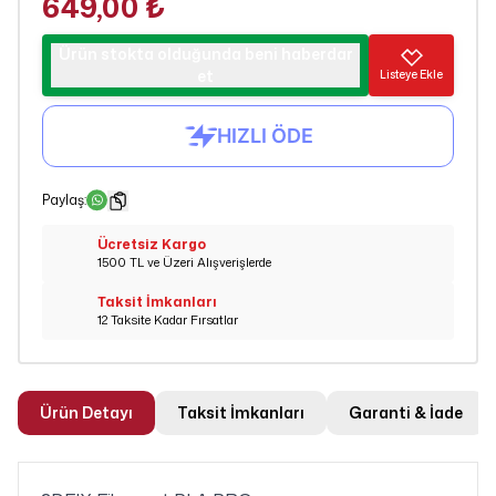
649,00 ₺
Ürün stokta olduğunda beni haberdar
et
Listeye Ekle
Paylaş
:
Ücretsiz Kargo
1500 TL ve Üzeri Alışverişlerde
Taksit İmkanları
12 Taksite Kadar Fırsatlar
Ürün Detayı
Taksit İmkanları
Garanti & İade