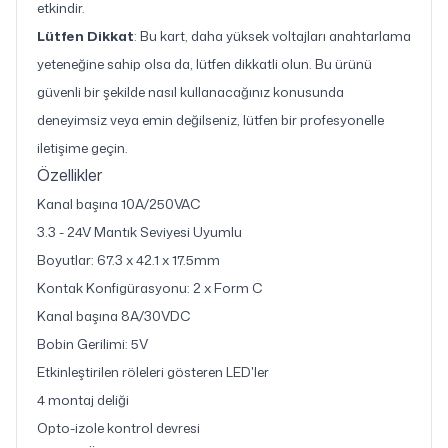
etkindir.
Lütfen Dikkat
: Bu kart, daha yüksek voltajları anahtarlama
yeteneğine sahip olsa da, lütfen dikkatli olun. Bu ürünü
güvenli bir şekilde nasıl kullanacağınız konusunda
deneyimsiz veya emin değilseniz, lütfen bir profesyonelle
iletişime geçin.
Özellikler
Kanal başına 10A/250VAC
3.3 - 24V Mantık Seviyesi Uyumlu
Boyutlar: 67.3 x 42.1 x 17.5mm
Kontak Konfigürasyonu: 2 x Form C
Kanal başına 8A/30VDC
Bobin Gerilimi: 5V
Etkinleştirilen röleleri gösteren LED'ler
4 montaj deliği
Opto-izole kontrol devresi