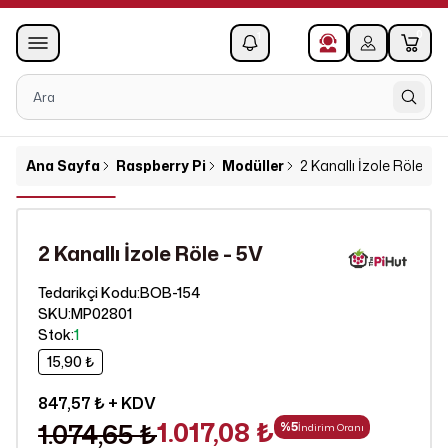
0
1
Ana Sayfa
Raspberry Pi
Modüller
2 Kanallı İzole Röle - 5
2 Kanallı İzole Röle - 5V
BOB-154
Tedarikçi Kodu
:
SKU
:
MP02801
Stok
:
1
15,90 ₺
847,57 ₺
+ KDV
1.017,08 ₺
1.074,65 ₺
%
5
İndirim Oranı