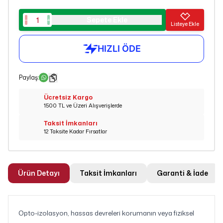
Sepete Ekle
Listeye Ekle
Paylaş
:
Ücretsiz Kargo
1500 TL ve Üzeri Alışverişlerde
Taksit İmkanları
12 Taksite Kadar Fırsatlar
Ürün Detayı
Taksit İmkanları
Garanti & İade
Opto-izolasyon, hassas devreleri korumanın veya fiziksel