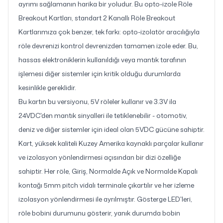
ayrımı sağlamanın harika bir yoludur. Bu opto-izole Röle
Breakout Kartları, standart 2 Kanallı Röle Breakout
Kartlarımıza çok benzer, tek farkı: opto-izolatör aracılığıyla
röle devrenizi kontrol devrenizden tamamen izole eder. Bu,
hassas elektroniklerin kullanıldığı veya mantık tarafının
işlemesi diğer sistemler için kritik olduğu durumlarda
kesinlikle gereklidir.
Bu kartın bu versiyonu, 5V röleler kullanır ve 3.3V ila
24VDC'den mantık sinyalleri ile tetiklenebilir - otomotiv,
deniz ve diğer sistemler için ideal olan 5VDC gücüne sahiptir.
Kart, yüksek kaliteli Kuzey Amerika kaynaklı parçalar kullanır
ve izolasyon yönlendirmesi açısından bir dizi özelliğe
sahiptir. Her röle, Giriş, Normalde Açık ve Normalde Kapalı
kontağı 5mm pitch vidalı terminale çıkartılır ve her izleme
izolasyon yönlendirmesi ile ayrılmıştır. Gösterge LED'leri,
röle bobini durumunu gösterir, yanık durumda bobin