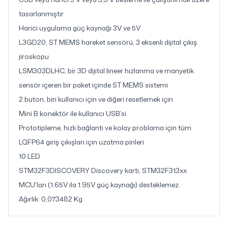
tasarlanmıştır
Harici uygulama güç kaynağı 3V ve 5V
L3GD20, ST MEMS hareket sensörü, 3 eksenli dijital çıkış
jiroskopu
LSM303DLHC, bir 3D dijital lineer hızlanma ve manyetik
sensör içeren bir paket içinde ST MEMS sistemi
2 buton, biri kullanıcı için ve diğeri resetlemek için
Mini B konektör ile kullanıcı USB’si
Prototipleme, hızlı bağlantı ve kolay problama için tüm
LQFP64 giriş çıkışları için uzatma pinleri
10 LED
STM32F3DISCOVERY Discovery kartı, STM32F313xx
MCU'ları (1.65V ila 1.95V güç kaynağı) desteklemez.
Ağırlik: 0,073482 Kg