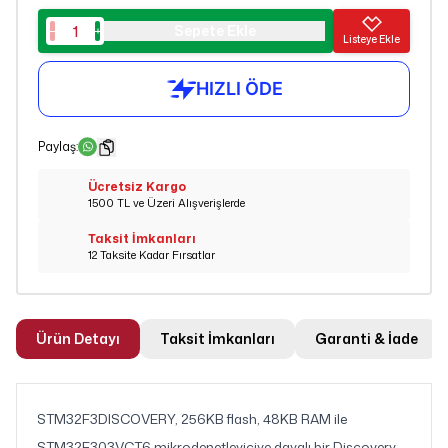
Sepete Ekle
Listeye Ekle
Paylaş
:
Ücretsiz Kargo
1500 TL ve Üzeri Alışverişlerde
Taksit İmkanları
12 Taksite Kadar Fırsatlar
Ürün Detayı
Taksit İmkanları
Garanti & İade
STM32F3DISCOVERY, 256KB flash, 48KB RAM ile
STM32F303VCT6 mikrodenetleyiciye dayalı bir Discovery