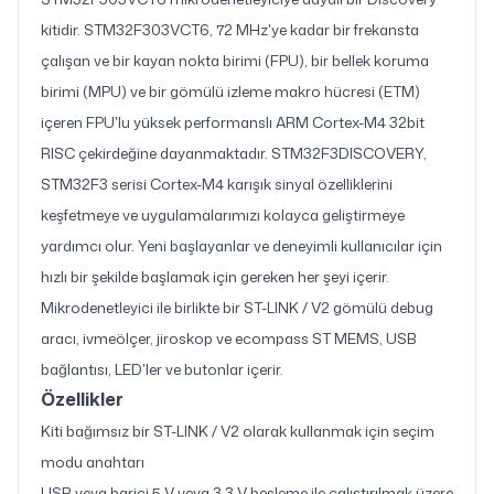
kitidir. STM32F303VCT6, 72 MHz'ye kadar bir frekansta
çalışan ve bir kayan nokta birimi (FPU), bir bellek koruma
birimi (MPU) ve bir gömülü izleme makro hücresi (ETM)
içeren FPU'lu yüksek performanslı ARM Cortex-M4 32bit
RISC çekirdeğine dayanmaktadır. STM32F3DISCOVERY,
STM32F3 serisi Cortex-M4 karışık sinyal özelliklerini
keşfetmeye ve uygulamalarımızı kolayca geliştirmeye
yardımcı olur. Yeni başlayanlar ve deneyimli kullanıcılar için
hızlı bir şekilde başlamak için gereken her şeyi içerir.
Mikrodenetleyici ile birlikte bir ST-LINK / V2 gömülü debug
aracı, ivmeölçer, jiroskop ve ecompass ST MEMS, USB
bağlantısı, LED'ler ve butonlar içerir.
Özellikler
Kiti bağımsız bir ST-LINK / V2 olarak kullanmak için seçim
modu anahtarı
USB veya harici 5 V veya 3,3 V besleme ile çalıştırılmak üzere