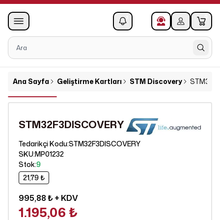
0
1
Ana Sayfa
Geliştirme Kartları
STM Discovery
STM32F
STM32F3DISCOVERY
STM32F3DISCOVERY
Tedarikçi Kodu
:
SKU
:
MP01232
Stok
:
9
21,79 ₺
995,88 ₺
+ KDV
1.195,06 ₺