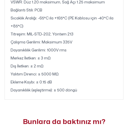
VSWR: Düz 1.20 maksimum, Sağ Açı 1.25 maksimum
Bağlantı Stili: PCB
Sıcaklık Aralığı: -65°C ila +165°C (PE Kablosu için -40°C ila
+85°C)
Titreşim: MIL-STD-202, Yöntem 213
Çalışma Gerilimi: Maksimum 335V
Dayanıklılık Gerilimi: 1000V rms
Merkez İletken: ≤ 3 mΩ
Dış İletken: ≤ 2 mΩ
Yalıtım Direnci: ≥ 5000 MΩ
Ekleme Kaybı: ≤ 0.15 dB
Dayanıklılık (eşleştirme): ≥ 500 döngü
Bunlara da baktınız mı?