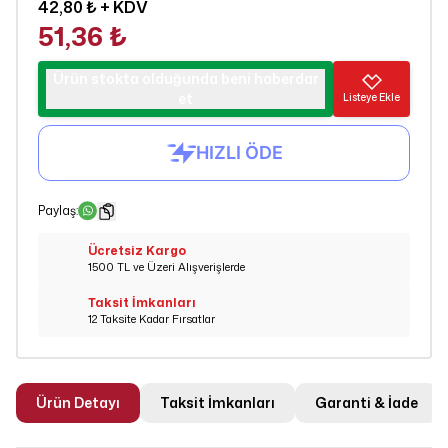
42,80 ₺
+ KDV
51,36 ₺
Ürün stokta olduğunda beni haberdar
et
Listeye Ekle
Paylaş
:
Ücretsiz Kargo
1500 TL ve Üzeri Alışverişlerde
Taksit İmkanları
12 Taksite Kadar Fırsatlar
Ürün Detayı
Taksit İmkanları
Garanti & İade