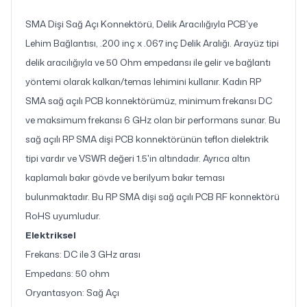
SMA Dişi Sağ Açı Konnektörü, Delik Aracılığıyla PCB'ye
Lehim Bağlantısı, .200 inç x .067 inç Delik Aralığı. Arayüz tipi
delik aracılığıyla ve 50 Ohm empedansı ile gelir ve bağlantı
yöntemi olarak kalkan/temas lehimini kullanır. Kadın RP
SMA sağ açılı PCB konnektörümüz, minimum frekansı DC
ve maksimum frekansı 6 GHz olan bir performans sunar. Bu
sağ açılı RP SMA dişi PCB konnektörünün teflon dielektrik
tipi vardır ve VSWR değeri 1.5'in altındadır. Ayrıca altın
kaplamalı bakır gövde ve berilyum bakır teması
bulunmaktadır. Bu RP SMA dişi sağ açılı PCB RF konnektörü
RoHS uyumludur.
Elektriksel
Frekans: DC ile 3 GHz arası
Empedans: 50 ohm
Oryantasyon: Sağ Açı