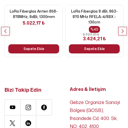
LoRa Fiberglas Anten 858-
LoRa Fiberglas 8 dBi, 863-
878MHz, 8dBi, 1300mm
870 MHz RFELA-4/88X -
130cm
5.022,17 ₺
%
40
5.707,01 ₺
3.424,21 ₺
Sepete Ekle
Sepete Ekle
Bizi Takip Edin
Adres & İletişim
Gebze Organize Sanayi
Bölgesi (GOSB),
İhsandede Cd, 400. Sk,
NO: 402, 4100