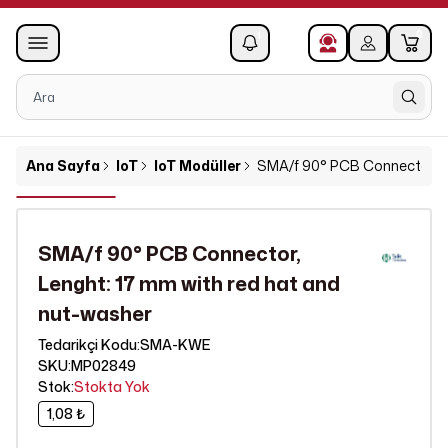
0
1
Ana Sayfa
IoT
IoT Modüller
SMA/f 90° PCB Connector, Le
SMA/f 90° PCB Connector,
Lenght: 17 mm with red hat and
nut-washer
SMA-KWE
Tedarikçi Kodu
:
SKU
:
MP02849
Stok
:
Stokta Yok
1,08 ₺