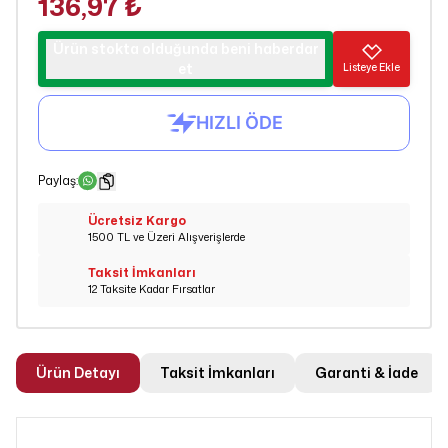
136,97 ₺
Ürün stokta olduğunda beni haberdar
et
Listeye Ekle
Paylaş
:
Ücretsiz Kargo
1500 TL ve Üzeri Alışverişlerde
Taksit İmkanları
12 Taksite Kadar Fırsatlar
Ürün Detayı
Taksit İmkanları
Garanti & İade