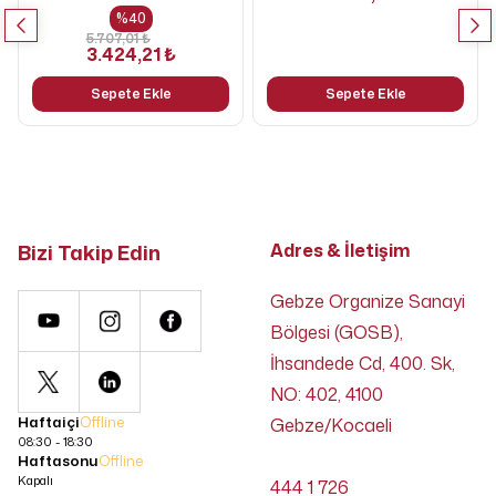
%
40
5.707,01 ₺
3.424,21 ₺
Sepete Ekle
Sepete Ekle
Bizi Takip Edin
Adres & İletişim
Gebze Organize Sanayi
Bölgesi (GOSB),
İhsandede Cd, 400. Sk,
NO: 402, 4100
Haftaiçi
Offline
Gebze/Kocaeli
08:30 - 18:30
Haftasonu
Offline
Kapalı
444 1 726