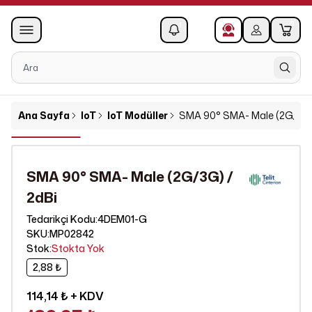
0
1
Ana Sayfa
IoT
IoT Modüller
SMA 90° SMA- Male (2G/3G)
SMA 90° SMA- Male (2G/3G) /
2dBi
4DEM01-G
Tedarikçi Kodu
:
SKU
:
MP02842
Stok
:
Stokta Yok
2,88 ₺
114,14 ₺
+ KDV