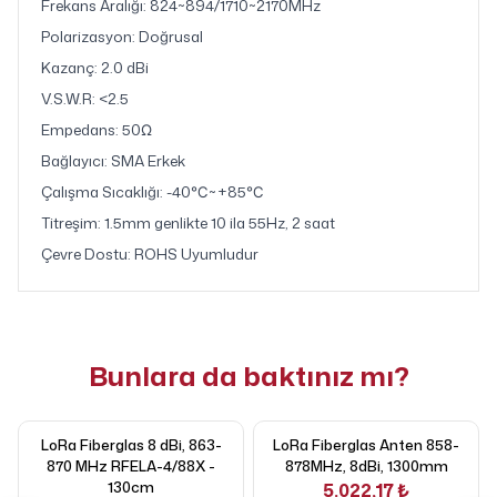
Frekans Aralığı: 824~894/1710~2170MHz
Polarizasyon: Doğrusal
Kazanç: 2.0 dBi
V.S.W.R: <2.5
Empedans: 50Ω
Bağlayıcı: SMA Erkek
Çalışma Sıcaklığı: -40℃~+85℃
Titreşim: 1.5mm genlikte 10 ila 55Hz, 2 saat
Çevre Dostu: ROHS Uyumludur
Bunlara da baktınız mı?
LoRa Fiberglas 8 dBi, 863-
LoRa Fiberglas Anten 858-
870 MHz RFELA-4/88X -
878MHz, 8dBi, 1300mm
130cm
5.022,17 ₺