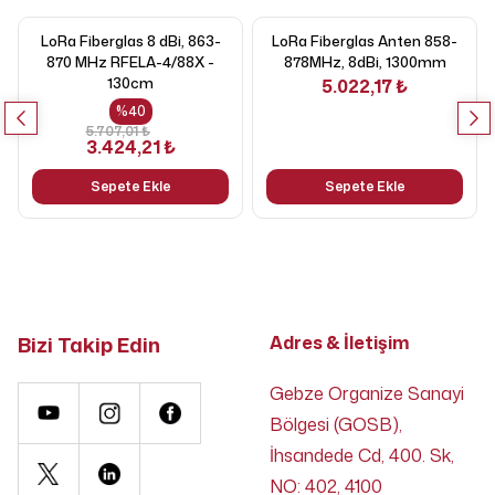
LoRa Fiberglas 8 dBi, 863-
LoRa Fiberglas Anten 858-
870 MHz RFELA-4/88X -
878MHz, 8dBi, 1300mm
130cm
5.022,17 ₺
%
40
5.707,01 ₺
3.424,21 ₺
Sepete Ekle
Sepete Ekle
Bizi Takip Edin
Adres & İletişim
Gebze Organize Sanayi
Bölgesi (GOSB),
İhsandede Cd, 400. Sk,
NO: 402, 4100