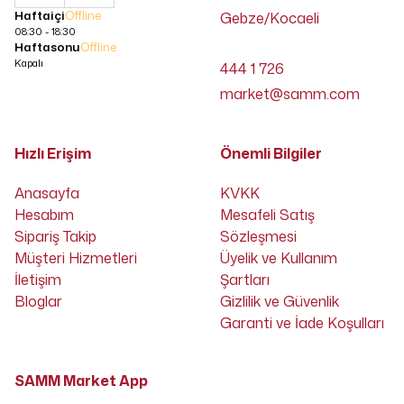
Haftaiçi
Offline
Gebze/Kocaeli
08:30 - 18:30
Haftasonu
Offline
Kapalı
444 1 726
market@samm.com
Hızlı Erişim
Önemli Bilgiler
Anasayfa
KVKK
Hesabım
Mesafeli Satış
Sipariş Takip
Sözleşmesi
Müşteri Hizmetleri
Üyelik ve Kullanım
İletişim
Şartları
Bloglar
Gizlilik ve Güvenlik
Garanti ve İade Koşulları
SAMM Market App