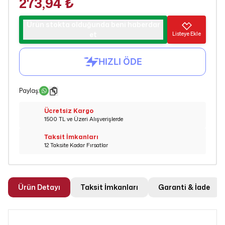
273,94 ₺
Ürün stokta olduğunda beni haberdar
et
Listeye Ekle
Paylaş
:
Ücretsiz Kargo
1500 TL ve Üzeri Alışverişlerde
Taksit İmkanları
12 Taksite Kadar Fırsatlar
Ürün Detayı
Taksit İmkanları
Garanti & İade