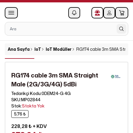
0
1
Ana Sayfa
IoT
IoT Modüller
RG174 cable 3m SMA Straig
RG174 cable 3m SMA Straight
Male (2G/3G/4G) 5dBi
0DEM24-G 4G
Tedarikçi Kodu
:
SKU
:
MP02844
Stok
:
Stokta Yok
5,76 ₺
228,28 ₺
+ KDV