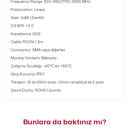
Frequency Range: 824~960/1710~2655 MHz
Polarization: Linear
Gain: 5dBi (Zenith)
V.S.W.R: <2.0
Impedance: 50Ω
Cable: RG174 / 3m
Connector: SMA veya diğerleri
Montaj Yöntemi: Mıknatıs
Çalışma Sıcaklığı: -40℃ ila +85℃
Giriş Koruma: IP67
Titreşim: 10 ila 55Hz arası, 1.5mm amplitüd ile 2 saat
Çevre Dostu: ROHS Uyumlu
Bunlara da baktınız mı?