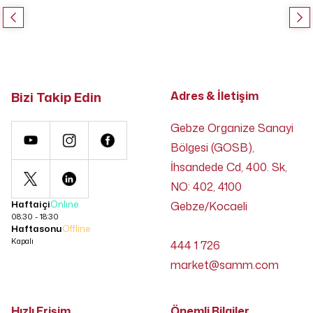
Bizi Takip Edin
Adres & İletişim
Gebze Organize Sanayi
Bölgesi (GOSB),
İhsandede Cd, 400. Sk,
NO: 402, 4100
Haftaiçi
Online
Gebze/Kocaeli
08:30 - 18:30
Haftasonu
Offline
Kapalı
444 1 726
market@samm.com
Hızlı Erişim
Önemli Bilgiler