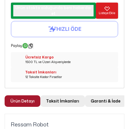
Ürün stokta olduğunda beni haberdar
et
Listeye Ekle
Paylaş
:
Ücretsiz Kargo
1500 TL ve Üzeri Alışverişlerde
Taksit İmkanları
12 Taksite Kadar Fırsatlar
Ürün Detayı
Taksit İmkanları
Garanti & İade
Ressam Robot