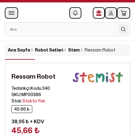
0
1
Ana Sayfa
Robot Setleri
Stem
Ressam Robot
Ressam Robot
340
Tedarikçi Kodu
:
SKU
:
MP00386
Stok
:
Stokta Yok
45,66 ₺
38,05 ₺
+ KDV
45,66 ₺