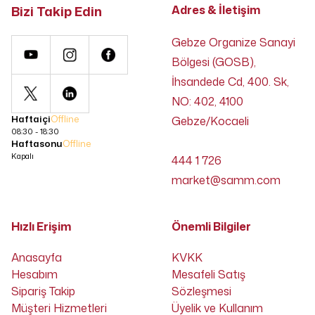
Bizi Takip Edin
Adres & İletişim
Gebze Organize Sanayi
Bölgesi (GOSB),
İhsandede Cd, 400. Sk,
NO: 402, 4100
Haftaiçi
Offline
Gebze/Kocaeli
08:30 - 18:30
Haftasonu
Offline
Kapalı
444 1 726
market@samm.com
Hızlı Erişim
Önemli Bilgiler
Anasayfa
KVKK
Hesabım
Mesafeli Satış
Sipariş Takip
Sözleşmesi
Müşteri Hizmetleri
Üyelik ve Kullanım