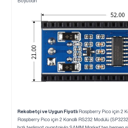
Boyutları
Rekabetçi ve Uygun Fiyatlı
Raspberry Pico için 2 
Raspberry Pico için 2 Kanallı RS232 Modülü (SP3232EE
hızlı teslimat avantajıyla SAMM Market’ten hemen sipa