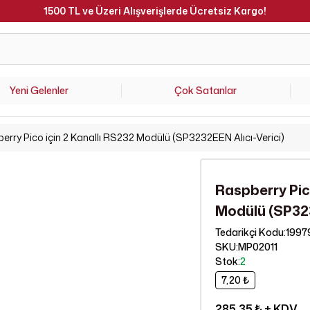
Hafta İçi Saat 15.00'a Kadar Verilen Siparişler Aynı Gün Kargoda 
Yeni Gelenler
Çok Satanlar
erry Pico için 2 Kanallı RS232 Modülü (SP3232EEN Alıcı-Verici)
Raspberry Pic
Modülü (SP323
1997
Tedarikçi Kodu
:
SKU
:
MP02011
Stok
:
2
7,20 ₺
285,35 ₺
+ KDV