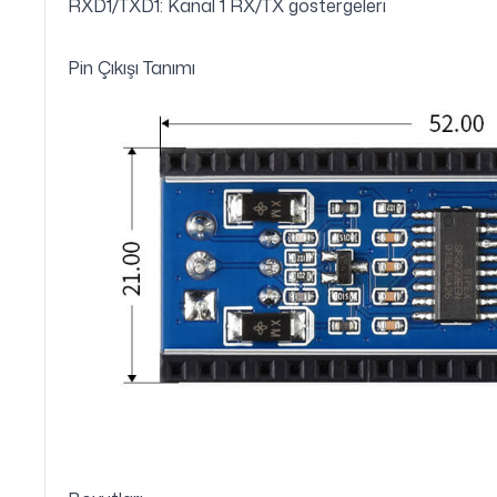
RXD1/TXD1: Kanal 1 RX/TX göstergeleri
Pin Çıkışı Tanımı