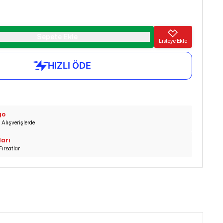
Sepete Ekle
Listeye Ekle
go
Alışverişlerde
ları
Fırsatlar