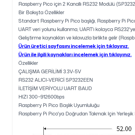
Raspberry Pico için 2 Kanallı RS232 Modülü (SP3232
Bir Bakışta Özellikler
Standart Raspberry Pi Pico başlığı, Raspberry Pi Pico
UART veri yolunu kullanma, UART'ı kolayca RS232'y
Geliştirme kaynakları ve kılavuzla birlikte gelir (Ra
Ürün üretici sayfasını incelemek için tıklayınız.
Ürün ile ilgili kaynakları incelemek için tıklayınız.
Özellikler
ÇALIŞMA GERİLİMİ 3.3V-5V
RS232 ALICI-VERİCİ SP3232EEN
İLETİŞİM VERİYOLU UART BAUD
HIZI 300~912600bps
Raspberry Pi Pico Başlık Uyumluluğu
Raspberry Pi Pico'ya Doğrudan Takmak Için Yerleşik D