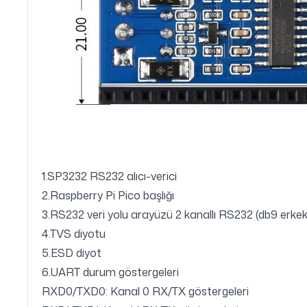
1.SP3232 RS232 alıcı-verici
2.Raspberry Pi Pico başlığı
3.RS232 veri yolu arayüzü 2 kanallı RS232 (db9 erkek
4.TVS diyotu
5.ESD diyot
6.UART durum göstergeleri
RXD0/TXD0: Kanal 0 RX/TX göstergeleri