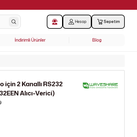
!
0
Hesap
Sepetim
İndirimli Ürünler
Blog
o için 2 Kanallı RS232
2EEN Alıcı-Verici)
9