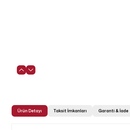
Ürün Detayı
Taksit İmkanları
Garanti & İade