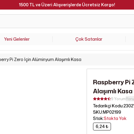
Hafta İçi Saat 15.00'a Kadar Verilen Siparişler Aynı Gün Kargoda 
Yeni Gelenler
Çok Satanlar
rry Pi Zero İçin Alüminyum Alaşımlı Kasa
Raspberry Pi 
Alaşımlı Kasa
9 Yorum
Yor
2302
Tedarikçi Kodu
:
SKU
:
MP02199
Stok
:
Stokta Yok
6,24 ₺