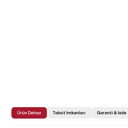
Ürün Detayı
Taksit İmkanları
Garanti & İade