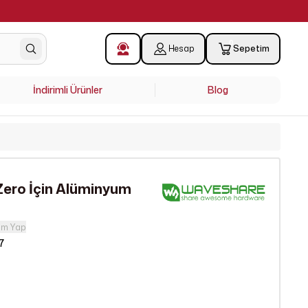
!
0
Hesap
Sepetim
İndirimli Ürünler
Blog
Zero İçin Alüminyum
um Yap
7