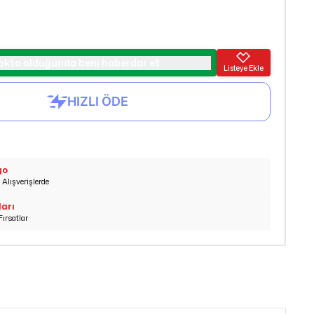
okta olduğunda beni haberdar et
Listeye Ekle
go
Alışverişlerde
ları
Fırsatlar