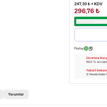
247,30 ₺
+ KDV
296,76 ₺
Ürün st
Paylaş
:
Ücretsiz Kar
1500 TL ve Üzeri 
Taksit İmkan
12 Taksite Kadar 
Yorumlar