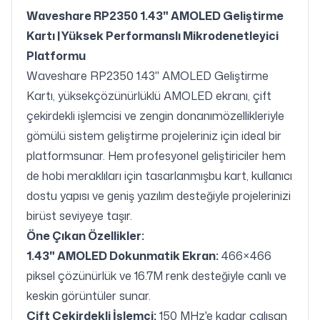
Waveshare RP2350 1.43" AMOLED Geliştirme
Kartı |Yüksek Performanslı Mikrodenetleyici
Platformu
Waveshare RP2350 1.43" AMOLED Geliştirme
Kartı, yüksekçözünürlüklü AMOLED ekranı, çift
çekirdekli işlemcisi ve zengin donanımözellikleriyle
gömülü sistem geliştirme projeleriniz için ideal bir
platformsunar. Hem profesyonel geliştiriciler hem
de hobi meraklıları için tasarlanmışbu kart, kullanıcı
dostu yapısı ve geniş yazılım desteğiyle projelerinizi
birüst seviyeye taşır.
Öne Çıkan Özellikler:
1.43" AMOLED Dokunmatik Ekran:
466×466
piksel çözünürlük ve 16.7M renk desteğiyle canlı ve
keskin görüntüler sunar.
Çift Çekirdekli İşlemci:
150 MHz'e kadar çalışan