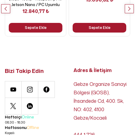
Jetson Nano / PC Uyumlu
12.840,77 ₺
Sepete Ekle
Sepete Ekle
Bizi Takip Edin
Adres & İletişim
Gebze Organize Sanayi
Bölgesi (GOSB),
İhsandede Cd, 400. Sk,
NO: 402, 4100
Haftaiçi
Online
Gebze/Kocaeli
08:30 - 18:30
Haftasonu
Offline
Kapalı
444 1 726