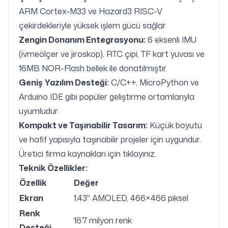
ARM Cortex-M33 ve Hazard3 RISC-V
çekirdekleriyle yüksek işlem gücü sağlar.
Zengin Donanım Entegrasyonu:
6 eksenli IMU
(ivmeölçer ve jiroskop), RTC çipi, TF kart yuvası ve
16MB NOR-Flash bellek ile donatılmıştır.
Geniş Yazılım Desteği:
C/C++, MicroPython ve
Arduino IDE gibi popüler geliştirme ortamlarıyla
uyumludur.
Kompakt ve Taşınabilir Tasarım:
Küçük boyutu
ve hafif yapısıyla taşınabilir projeler için uygundur.
Üretici firma kaynakları için
tıklayınız
.
Teknik Özellikler:
Özellik
Değer
Ekran
1.43" AMOLED, 466×466 piksel
Renk
16.7 milyon renk
Desteği