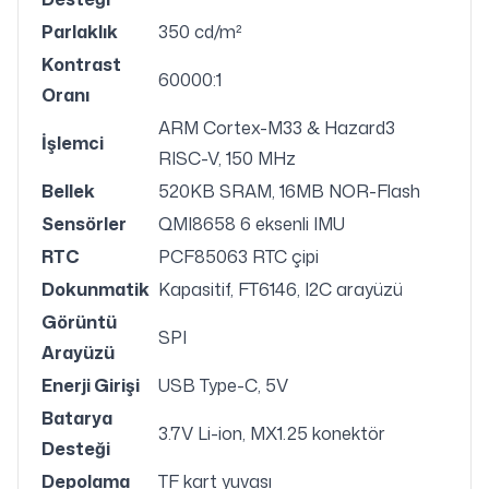
Parlaklık
350 cd/m²
Kontrast
60000:1
Oranı
ARM Cortex-M33 & Hazard3
İşlemci
RISC-V, 150 MHz
Bellek
520KB SRAM, 16MB NOR-Flash
Sensörler
QMI8658 6 eksenli IMU
RTC
PCF85063 RTC çipi
Dokunmatik
Kapasitif, FT6146, I2C arayüzü
Görüntü
SPI
Arayüzü
Enerji Girişi
USB Type-C, 5V
Batarya
3.7V Li-ion, MX1.25 konektör
Desteği
Depolama
TF kart yuvası