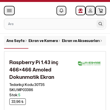
0
1
Ana Sayfa
Ekran ve Kamera
Ekran ve Aksesuarları
Ras
Raspberry Pi 1.43 inç
466×466 Amoled
Dokunmatik Ekran
30735
Tedarikçi Kodu
:
SKU
:
MP03386
Stok
:
5
33,96 ₺