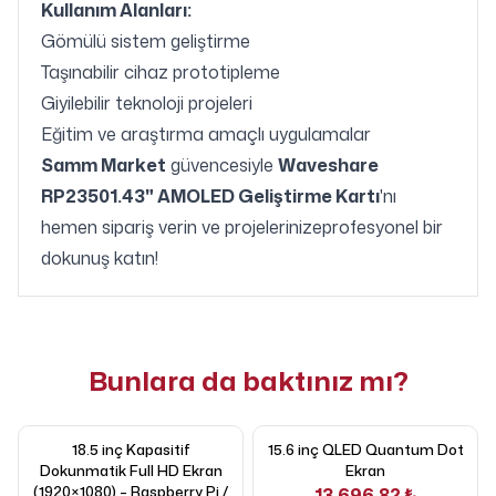
Kullanım Alanları:
Gömülü sistem geliştirme
Taşınabilir cihaz prototipleme
Giyilebilir teknoloji projeleri
Eğitim ve araştırma amaçlı uygulamalar
Samm Market
güvencesiyle
Waveshare
RP23501.43" AMOLED Geliştirme Kartı
'nı
hemen sipariş verin ve projelerinizeprofesyonel bir
dokunuş katın!
Bunlara da baktınız mı?
18.5 inç Kapasitif
15.6 inç QLED Quantum Dot
Dokunmatik Full HD Ekran
Ekran
(1920×1080) – Raspberry Pi /
13.696,82 ₺