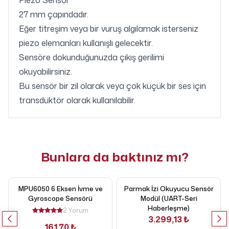
Piezo Sensör
27 mm çapındadır.
Eğer titreşim veya bir vuruş algılamak isterseniz
piezo elemanları kullanışlı gelecektir.
Sensöre dokunduğunuzda çıkış gerilimi
okuyabilirsiniz.
B
u sensör bir zil olarak veya çok küçük bir ses için
transdüktör olarak kullanılabilir.
Bunlara da baktınız mı?
MPU6050 6 Eksen İvme ve
Parmak İzi Okuyucu Sensör
Gyroscope Sensörü
Modül (UART-Seri
Haberleşme)
2 Yorum
3.299,13 ₺
161,70 ₺