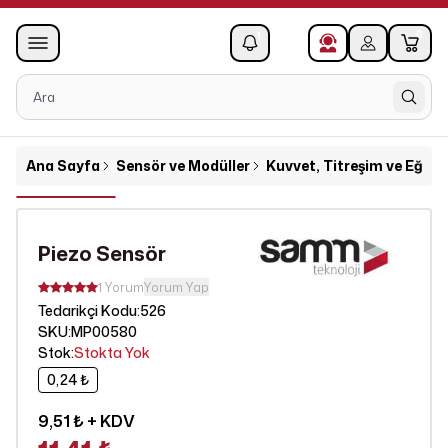
0
1
Ana Sayfa
Sensör ve Modüller
Kuvvet, Titreşim ve Eğim 
Piezo Sensör
1 Yorum
Yorum Yap
526
Tedarikçi Kodu
:
SKU
:
MP00580
Stok
:
Stokta Yok
0,24 ₺
9,51 ₺
+ KDV