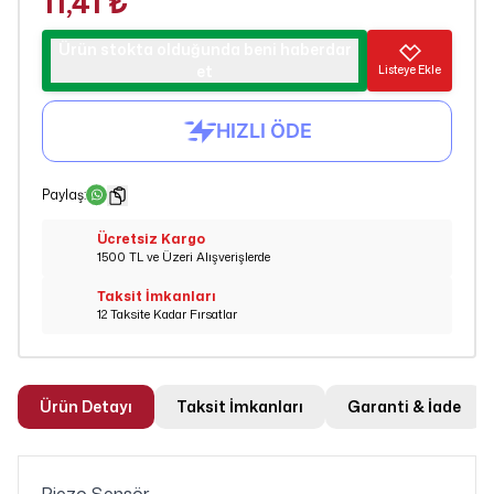
11,41 ₺
Ürün stokta olduğunda beni haberdar
et
Listeye Ekle
Paylaş
:
Ücretsiz Kargo
1500 TL ve Üzeri Alışverişlerde
Taksit İmkanları
12 Taksite Kadar Fırsatlar
Ürün Detayı
Taksit İmkanları
Garanti & İade