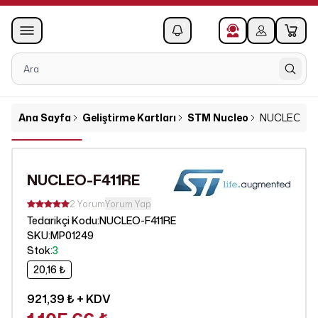
0
1
Ana Sayfa
Geliştirme Kartları
STM Nucleo
NUCLEO-F4
NUCLEO-F411RE
2 Yorum
Yorum Yap
NUCLEO-F411RE
Tedarikçi Kodu
:
SKU
:
MP01249
Stok
:
3
20,16 ₺
921,39 ₺
+ KDV