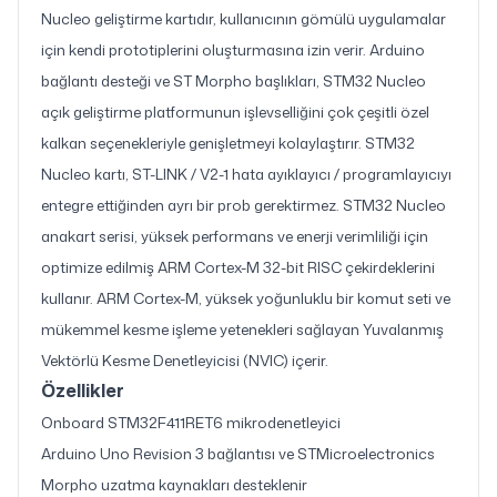
Nucleo geliştirme kartıdır, kullanıcının gömülü uygulamalar
için kendi prototiplerini oluşturmasına izin verir. Arduino
bağlantı desteği ve ST Morpho başlıkları, STM32 Nucleo
açık geliştirme platformunun işlevselliğini çok çeşitli özel
kalkan seçenekleriyle genişletmeyi kolaylaştırır. STM32
Nucleo kartı, ST-LINK / V2-1 hata ayıklayıcı / programlayıcıyı
entegre ettiğinden ayrı bir prob gerektirmez. STM32 Nucleo
anakart serisi, yüksek performans ve enerji verimliliği için
optimize edilmiş ARM Cortex-M 32-bit RISC çekirdeklerini
kullanır. ARM Cortex-M, yüksek yoğunluklu bir komut seti ve
mükemmel kesme işleme yetenekleri sağlayan Yuvalanmış
Vektörlü Kesme Denetleyicisi (NVIC) içerir.
Özellikler
Onboard STM32F411RET6 mikrodenetleyici
Arduino Uno Revision 3 bağlantısı ve STMicroelectronics
Morpho uzatma kaynakları desteklenir