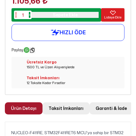
1.105,66 ₺
Sepete Ekle
Listeye Ekle
Paylaş
:
Ücretsiz Kargo
1500 TL ve Üzeri Alışverişlerde
Taksit İmkanları
12 Taksite Kadar Fırsatlar
Ürün Detayı
Taksit İmkanları
Garanti & İade
NUCLEO-F411RE, STM32F411RET6 MCU'ya sahip bir STM32