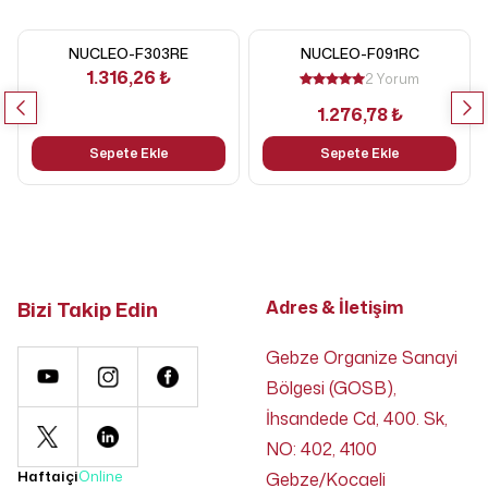
NUCLEO-F303RE
NUCLEO-F091RC
1.316,26 ₺
2 Yorum
1.276,78 ₺
Sepete Ekle
Sepete Ekle
Bizi Takip Edin
Adres & İletişim
Gebze Organize Sanayi
Bölgesi (GOSB),
İhsandede Cd, 400. Sk,
NO: 402, 4100
Haftaiçi
Online
Gebze/Kocaeli