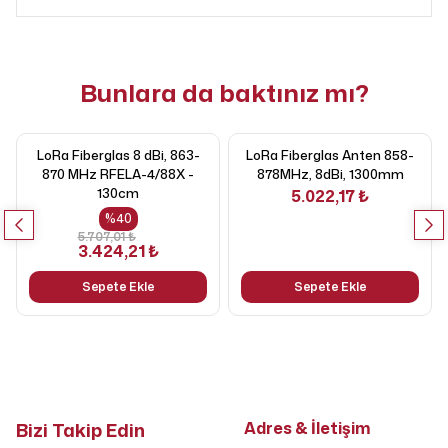
Bunlara da baktınız mı?
LoRa Fiberglas 8 dBi, 863-
LoRa Fiberglas Anten 858-
870 MHz RFELA-4/88X -
878MHz, 8dBi, 1300mm
130cm
5.022,17 ₺
%
40
5.707,01 ₺
3.424,21 ₺
Sepete Ekle
Sepete Ekle
Bizi Takip Edin
Adres & İletişim