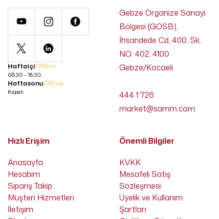
Gebze Organize Sanayi
Bölgesi (GOSB),
İhsandede Cd, 400. Sk,
NO: 402, 4100
Haftaiçi
Offline
Gebze/Kocaeli
08:30 - 18:30
Haftasonu
Offline
Kapalı
444 1 726
market@samm.com
Hızlı Erişim
Önemli Bilgiler
Anasayfa
KVKK
Hesabım
Mesafeli Satış
Sipariş Takip
Sözleşmesi
Müşteri Hizmetleri
Üyelik ve Kullanım
İletişim
Şartları