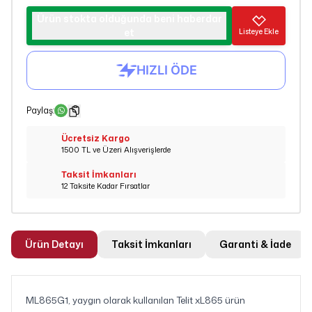
Ürün stokta olduğunda beni haberdar
et
Listeye Ekle
Paylaş
:
Ücretsiz Kargo
1500 TL ve Üzeri Alışverişlerde
Taksit İmkanları
12 Taksite Kadar Fırsatlar
Ürün Detayı
Taksit İmkanları
Garanti & İade
ML865G1, yaygın olarak kullanılan Telit xL865 ürün