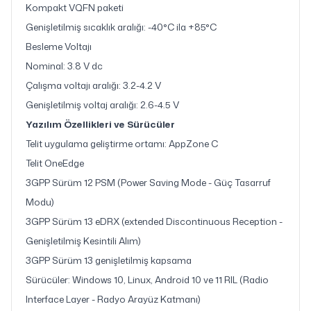
Kompakt VQFN paketi
Genişletilmiş sıcaklık aralığı: -40°C ila +85°C
Besleme Voltajı
Nominal: 3.8 V dc
Çalışma voltajı aralığı: 3.2-4.2 V
Genişletilmiş voltaj aralığı: 2.6-4.5 V
Yazılım Özellikleri ve Sürücüler
Telit uygulama geliştirme ortamı: AppZone C
Telit OneEdge
3GPP Sürüm 12 PSM (Power Saving Mode - Güç Tasarruf
Modu)
3GPP Sürüm 13 eDRX (extended Discontinuous Reception -
Genişletilmiş Kesintili Alım)
3GPP Sürüm 13 genişletilmiş kapsama
Sürücüler: Windows 10, Linux, Android 10 ve 11 RIL (Radio
Interface Layer - Radyo Arayüz Katmanı)