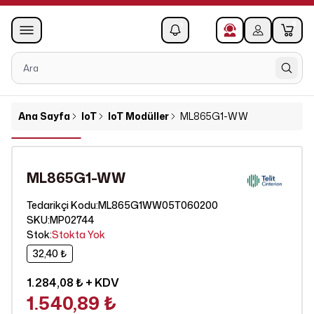
0
1
Ana Sayfa
IoT
IoT Modüller
ML865G1-WW
ML865G1-WW
ML865G1WW05T060200
Tedarikçi Kodu
:
SKU
:
MP02744
Stok
:
Stokta Yok
32,40 ₺
1.284,08 ₺
+ KDV
1.540,89 ₺