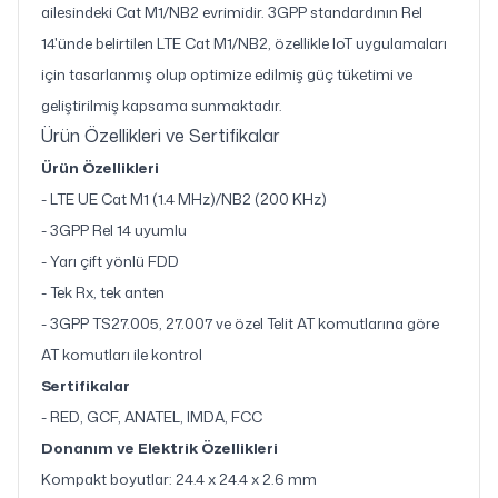
ailesindeki Cat M1/NB2 evrimidir. 3GPP standardının Rel
14'ünde belirtilen LTE Cat M1/NB2, özellikle IoT uygulamaları
için tasarlanmış olup optimize edilmiş güç tüketimi ve
geliştirilmiş kapsama sunmaktadır.
Ürün Özellikleri ve Sertifikalar
Ürün Özellikleri
- LTE UE Cat M1 (1.4 MHz)/NB2 (200 KHz)
- 3GPP Rel 14 uyumlu
- Yarı çift yönlü FDD
- Tek Rx, tek anten
- 3GPP TS27.005, 27.007 ve özel Telit AT komutlarına göre
AT komutları ile kontrol
Sertifikalar
- RED, GCF, ANATEL, IMDA, FCC
Donanım ve Elektrik Özellikleri
Kompakt boyutlar: 24.4 x 24.4 x 2.6 mm