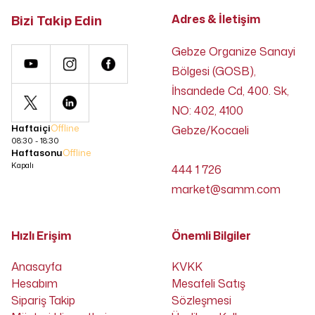
Bizi Takip Edin
Adres & İletişim
Gebze Organize Sanayi
Bölgesi (GOSB),
İhsandede Cd, 400. Sk,
NO: 402, 4100
Haftaiçi
Offline
Gebze/Kocaeli
08:30 - 18:30
Haftasonu
Offline
Kapalı
444 1 726
market@samm.com
Hızlı Erişim
Önemli Bilgiler
Anasayfa
KVKK
Hesabım
Mesafeli Satış
Sipariş Takip
Sözleşmesi