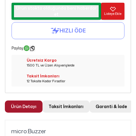
Ürün stokta olduğunda beni haberdar
et
Listeye Ekle
Paylaş
:
Ücretsiz Kargo
1500 TL ve Üzeri Alışverişlerde
Taksit İmkanları
12 Taksite Kadar Fırsatlar
Ürün Detayı
Taksit İmkanları
Garanti & İade
micro:Buzzer