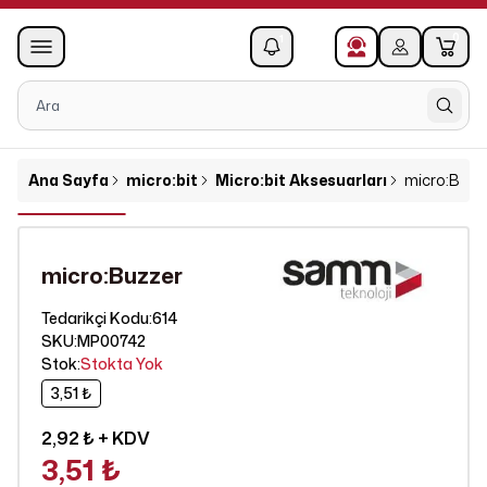
0
1
Ana Sayfa
micro:bit
Micro:bit Aksesuarları
micro:Buzz
micro:Buzzer
614
Tedarikçi Kodu
:
SKU
:
MP00742
Stok
:
Stokta Yok
3,51 ₺
2,92 ₺
+ KDV
3,51 ₺