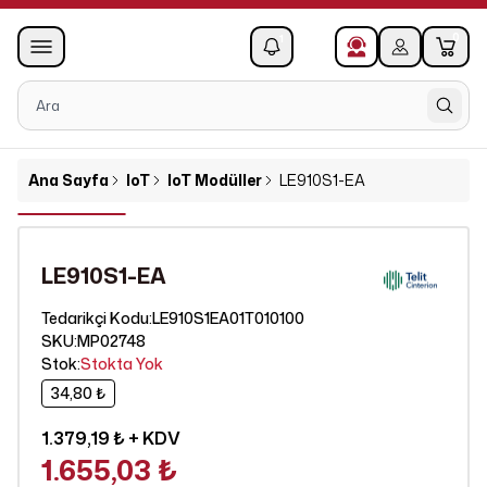
0
1
Ana Sayfa
IoT
IoT Modüller
LE910S1-EA
LE910S1-EA
LE910S1EA01T010100
Tedarikçi Kodu
:
SKU
:
MP02748
Stok
:
Stokta Yok
34,80 ₺
1.379,19 ₺
+ KDV
1.655,03 ₺