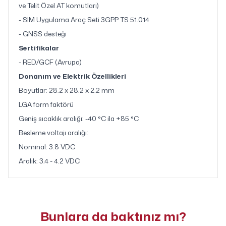
ve Telit Özel AT komutları)
- SIM Uygulama Araç Seti 3GPP TS 51.014
- GNSS desteği
Sertifikalar
- RED/GCF (Avrupa)
Donanım ve Elektrik Özellikleri
Boyutlar: 28.2 x 28.2 x 2.2 mm
LGA form faktörü
Geniş sıcaklık aralığı: -40 °C ila +85 °C
Besleme voltajı aralığı:
Nominal: 3.8 VDC
Aralık: 3.4 - 4.2 VDC
Bunlara da baktınız mı?