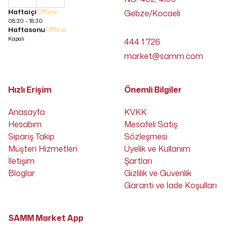
Haftaiçi
Offline
Gebze/Kocaeli
08:30 - 18:30
Haftasonu
Offline
Kapalı
444 1 726
market@samm.com
Hızlı Erişim
Önemli Bilgiler
Anasayfa
KVKK
Hesabım
Mesafeli Satış
Sipariş Takip
Sözleşmesi
Müşteri Hizmetleri
Üyelik ve Kullanım
İletişim
Şartları
Bloglar
Gizlilik ve Güvenlik
Garanti ve İade Koşulları
SAMM Market App