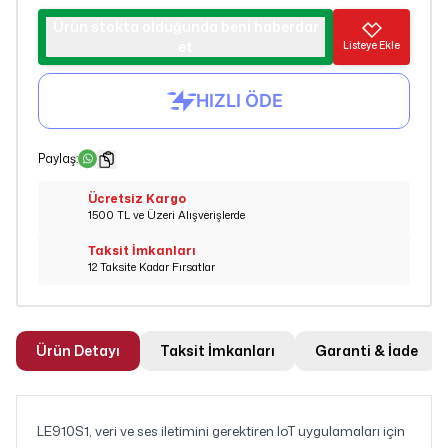
Ürün stokta olduğunda beni haberdar
et
Listeye Ekle
Paylaş
:
Ücretsiz Kargo
1500 TL ve Üzeri Alışverişlerde
Taksit İmkanları
12 Taksite Kadar Fırsatlar
Ürün Detayı
Taksit İmkanları
Garanti & İade
LE910S1, veri ve ses iletimini gerektiren IoT uygulamaları için