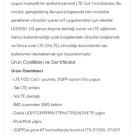
uygun maliyetli bir endüstriyel sınıf LTE Cat 1 modülüdür. Bu
modül, genişletilmiş Avrupa bölgesinde tam mobilite
gerektiren cihazları içeren IoT uygulamaları için idealdir.
LE910S1, 2G geriye düşme desteği sunar ve LTE ağlarının
henüz kullanılmadığı uzak bölgelerdeki cihazları bağlamak
ve Voice over LTE (VoLTE) olmadığı durumlarda ses
kullanımını desteklemek için tasarlanmıştır.
Ürün Özellikleri ve Sertifikalar
Ürün Özellikleri
- LTE FDD Cat.1. uyumlu, 3GPP sürüm 9'a uygun
- Tek LTE anteni
- VoLTE desteği
- IMS üzerinden SMS iletimi
- Dahili UDP/TCP/PPP/HTTP/HTTPS/NTP/FTP yığını
- IPv4/IPv6 yığını
- 3GPP'ye göre AT komutlarıyla kontrol (TS 27.005, 27.007