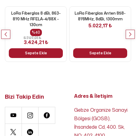
LoRa Fiberglas 8 dBi, 863-
LoRa Fiberglas Anten 858-
870 MHz RFELA-4/88X -
878MHz, 8dBi, 1300mm
130cm
5.022,17 ₺
%
40
5.707,01 ₺
3.424,21 ₺
Sepete Ekle
Sepete Ekle
Bizi Takip Edin
Adres & İletişim
Gebze Organize Sanayi
Bölgesi (GOSB),
İhsandede Cd, 400. Sk,
NO: 402, 4100