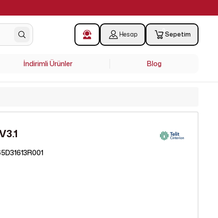
0
Hesap
Sepetim
İndirimli Ürünler
Blog
V3.1
5D31613R001