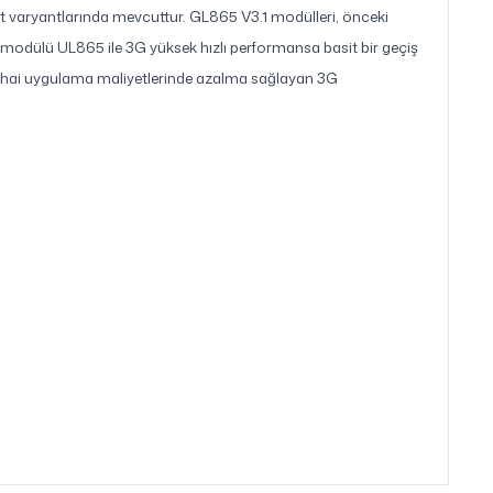
ant varyantlarında mevcuttur. GL865 V3.1 modülleri, önceki
modülü UL865 ile 3G yüksek hızlı performansa basit bir geçiş
ihai uygulama maliyetlerinde azalma sağlayan 3G