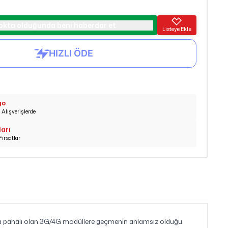
okta olduğunda beni haberdar et
Listeye Ekle
go
Alışverişlerde
ları
Fırsatlar
aha pahalı olan 3G/4G modüllere geçmenin anlamsız olduğu