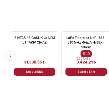
SİNTAS / SICAKLIK ve NEM
LoRa Fiberglas 8 dBi, 863-
IoT TAKİP CİHAZI
870 MHz RFELA-4/88X -
130cm
%
40
5.707,01 ₺
31.388,55 ₺
3.424,21 ₺
Sepete Ekle
Sepete Ekle