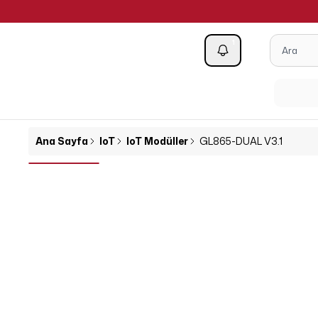
1
Kategoriler
Ana Sayfa
IoT
IoT Modüller
GL865-DUAL V3.1