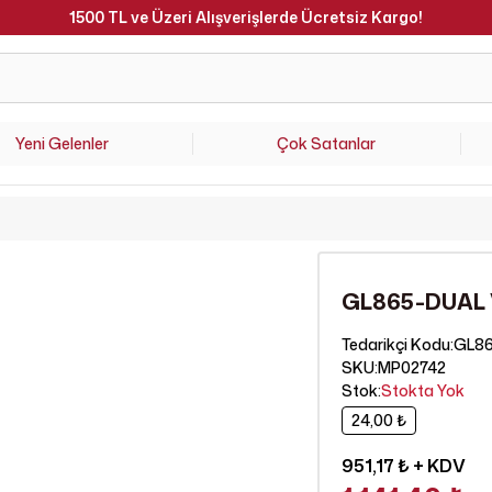
1500 TL ve Üzeri Alışverişlerde Ücretsiz Kargo!
Yeni Gelenler
Çok Satanlar
GL865-DUAL 
GL86
Tedarikçi Kodu
:
SKU
:
MP02742
Stok
:
Stokta Yok
24,00 ₺
951,17 ₺
+ KDV