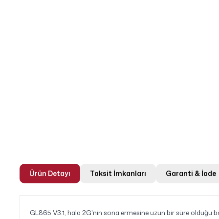
Ürün Detayı
Taksit İmkanları
Garanti & İade
GL865 V3.1, hala 2G'nin sona ermesine uzun bir süre olduğu b