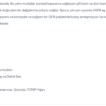
serisidir. Bu yeni modüller, küresel kapsama sağlayan çift bant ve dört b
oğrudan bir değiştirme yolunu sağlar. Ayrıca, pin-pin uyumlu HSPA eş 
apsamı ve kompakt ve sağlam bir QFN paketinde kolay entegrasyon ve n
ktedir.
Komutları
 ve Dijital Ses
stemcisi, Gömülü TCP/IP Yığını