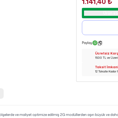
1.141,40 ₺
Ürün st
Paylaş
:
Ücretsiz Kar
1500 TL ve Üzeri 
Taksit İmkan
12 Taksite Kadar 
ölgelerde ve maliyet optimize edilmiş 2G modüllerden aşırı büyük ve d