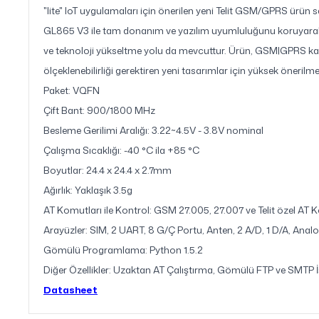
"lite" IoT uygulamaları için önerilen yeni Telit GSM/GPRS ürün 
GL865 V3 ile tam donanım ve yazılım uyumluluğunu koruyarak d
ve teknoloji yükseltme yolu da mevcuttur. Ürün, GSM|GPRS k
ölçeklenebilirliği gerektiren yeni tasarımlar için yüksek önerilme
Paket: VQFN
Çift Bant: 900/1800 MHz
Besleme Gerilimi Aralığı: 3.22~4.5V - 3.8V nominal
Çalışma Sıcaklığı: -40 °C ila +85 °C
Boyutlar: 24.4 x 24.4 x 2.7mm
Ağırlık: Yaklaşık 3.5g
AT Komutları ile Kontrol: GSM 27.005, 27.007 ve Telit özel AT 
Arayüzler: SIM, 2 UART, 8 G/Ç Portu, Anten, 2 A/D, 1 D/A, Analog
Gömülü Programlama: Python 1.5.2
Diğer Özellikler: Uzaktan AT Çalıştırma, Gömülü FTP ve SMTP İ
Datasheet