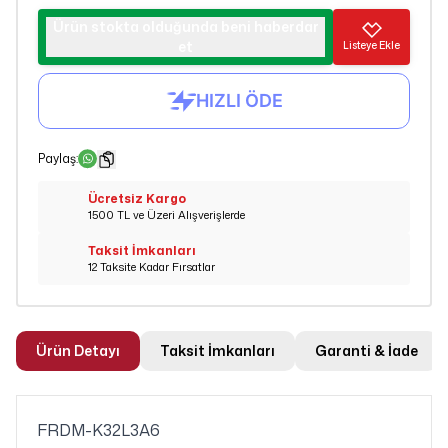
Ürün stokta olduğunda beni haberdar
et
Listeye Ekle
Paylaş
:
Ücretsiz Kargo
1500 TL ve Üzeri Alışverişlerde
Taksit İmkanları
12 Taksite Kadar Fırsatlar
Ürün Detayı
Taksit İmkanları
Garanti & İade
FRDM-K32L3A6