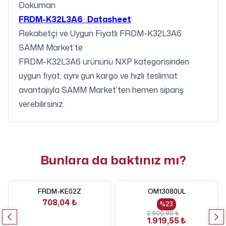
Doküman
FRDM-K32L3A6 Datasheet
Rekabetçi ve Uygun Fiyatlı FRDM-K32L3A6
SAMM Market’te
FRDM-K32L3A6 ürününü NXP kategorisinden
uygun fiyat, aynı gün kargo ve hızlı teslimat
avantajıyla SAMM Market’ten hemen sipariş
verebilirsiniz.
Bunlara da baktınız mı?
FRDM-KE02Z
OM13080UL
708,04 ₺
%
23
2.500,90 ₺
1.919,55 ₺