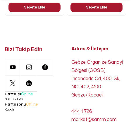
Sepete Ekle
Sepete Ekle
Bizi Takip Edin
Adres & İletişim
Gebze Organize Sanayi
Bölgesi (GOSB),
İhsandede Cd, 400. Sk,
NO: 402, 4100
Haftaiçi
Online
Gebze/Kocaeli
08:30 - 18:30
Haftasonu
Offline
Kapalı
444 1 726
market@samm.com