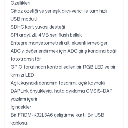
Özellikleri
Cihaz özelliği ve yerleşik alıcı-verici ile tam hızlı
USB modülü
SDHC kart yuvası desteği
SPI arayüzlü 4MB seri flash bellek
Entegre manyetometreli altı eksenli ivmeölçer
ADC'yi değerlendirmek için ADC giriş kanalına bağlı
fototransistör
GPIO tarafından kontrol edilen bir RGB LED ve bir
kırmızı LED
Açık kaynaklı donanım tasarımı, açık kaynaklı
DAPLink önyükleyici, hata ayıklama CMSIS-DAP
yazılımı içerir
İçindekiler
Bir FRDM-K32L3A6 geliştirme kartı, Bir USB
kablosu.