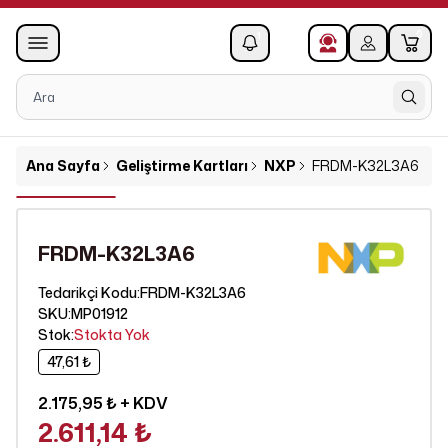
0
1
Ana Sayfa
Geliştirme Kartları
NXP
FRDM-K32L3A6
FRDM-K32L3A6
FRDM-K32L3A6
Tedarikçi Kodu
:
SKU
:
MP01912
Stok
:
Stokta Yok
47,61 ₺
2.175,95 ₺
+ KDV
2.611,14 ₺