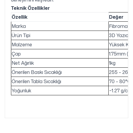
Teknik Özellikler
Özellik
Değer
Marka
Fibromast
Ürün Tipi
3D Yazıcı 
Malzeme
Yüksek Kali
Çap
1.75mm (±
Net Ağırlık
1kg
Önerilen Baskı Sıcaklığı
255 – 260
Önerilen Tabla Sıcaklığı
70 – 80°C
Yoğunluk
~1.27 g/cm