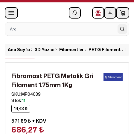
0
1
Ana Sayfa
3D Yazıcı
Filamentler
PETG Filament
Fib
Fibromast PETG Metalik Gri
Filament 1.75mm 1Kg
SKU
:
MP04039
Stok
:
11
14,43 ₺
571,89 ₺
+ KDV
686,27 ₺