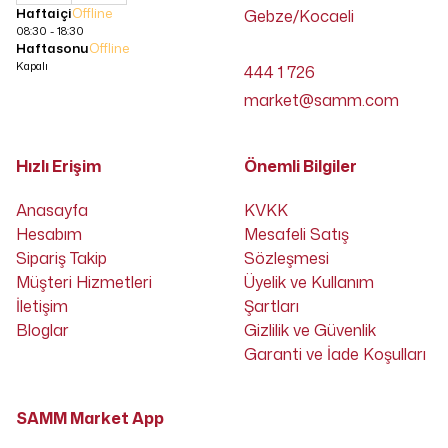
Haftaiçi
Offline
Gebze/Kocaeli
08:30 - 18:30
Haftasonu
Offline
Kapalı
444 1 726
market@samm.com
Hızlı Erişim
Önemli Bilgiler
Anasayfa
KVKK
Hesabım
Mesafeli Satış
Sipariş Takip
Sözleşmesi
Müşteri Hizmetleri
Üyelik ve Kullanım
İletişim
Şartları
Bloglar
Gizlilik ve Güvenlik
Garanti ve İade Koşulları
SAMM Market App