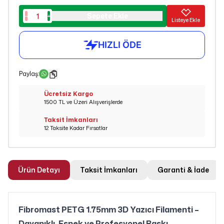
Sepete Ekle
Listeye Ekle
Paylaş
:
Ücretsiz Kargo
1500 TL ve Üzeri Alışverişlerde
Taksit İmkanları
12 Taksite Kadar Fırsatlar
Ürün Detayı
Taksit İmkanları
Garanti & İade
Fibromast PETG 1.75mm 3D Yazıcı Filamenti –
Dayanıklı, Esnek ve Profesyonel Baskı