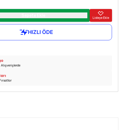
Sepete Ekle
Listeye Ekle
go
Alışverişlerde
ları
Fırsatlar