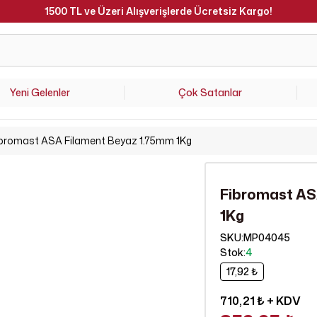
1500 TL ve Üzeri Alışverişlerde Ücretsiz Kargo!
Yeni Gelenler
Çok Satanlar
bromast ASA Filament Beyaz 1.75mm 1Kg
Fibromast AS
1Kg
SKU
:
MP04045
Stok
:
4
17,92 ₺
710,21 ₺
+ KDV