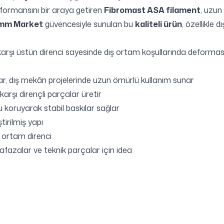
rformansını bir araya getiren
Fibromast ASA filament
, uzun
mm Market
güvencesiyle sunulan bu
kaliteli ürün
, özellikle 
karşı üstün direnci sayesinde dış ortam koşullarında deformas
ar, dış mekân projelerinde uzun ömürlü kullanım sunar
arşı dirençli parçalar üretir
koruyarak stabil baskılar sağlar
tirilmiş yapı
ş ortam direnci
fazalar ve teknik parçalar için idea