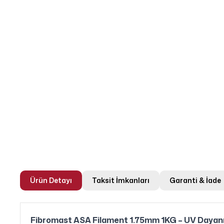
Ürün Detayı
Taksit İmkanları
Garanti & İade
Fibromast ASA Filament 1.75mm 1KG – UV Dayanım