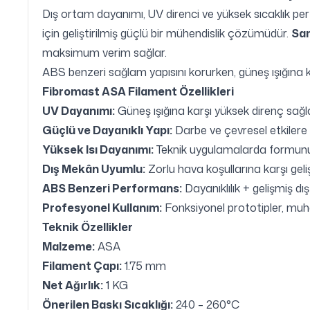
Dış ortam dayanımı, UV direnci ve yüksek sıcaklık pe
için geliştirilmiş güçlü bir mühendislik çözümüdür.
Sa
maksimum verim sağlar.
ABS benzeri sağlam yapısını korurken, güneş ışığına 
Fibromast ASA Filament Özellikleri
UV Dayanımı:
Güneş ışığına karşı yüksek direnç sağl
Güçlü ve Dayanıklı Yapı:
Darbe ve çevresel etkilere k
Yüksek Isı Dayanımı:
Teknik uygulamalarda formunu 
Dış Mekân Uyumlu:
Zorlu hava koşullarına karşı geliş
ABS Benzeri Performans:
Dayanıklılık + gelişmiş dı
Profesyonel Kullanım:
Fonksiyonel prototipler, muha
Teknik Özellikler
Malzeme:
ASA
Filament Çapı:
1.75 mm
Net Ağırlık:
1 KG
Önerilen Baskı Sıcaklığı:
240 – 260°C