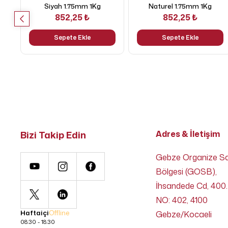
Siyah 1.75mm 1Kg
Naturel 1.75mm 1Kg
852,25 ₺
852,25 ₺
Sepete Ekle
Sepete Ekle
Bizi Takip Edin
Adres & İletişim
Gebze Organize S
Bölgesi (GOSB),
İhsandede Cd, 400.
NO: 402, 4100
Haftaiçi
Offline
Gebze/Kocaeli
08:30 - 18:30