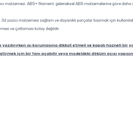
ı malzemesi. ABS+ filament, geleneksel ABS malzemelerine göre daha y
d yazıcı malzemesi sağlam ve dayanıklı parçalar basmak için kullanılabi
mesi ve çatlaması kolay değildir.
azdırırken ısı korumasına dikkat etmeli ve kapalı hazneli bir ya
ştirmek için bir fanı açabilir veya modeldeki döküm açısı yapısın