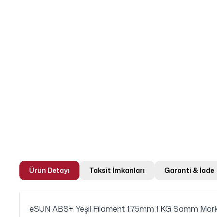
Ürün Detayı
Taksit İmkanları
Garanti & İade
eSUN ABS+ Yeşil Filament 1.75mm 1 KG Samm Marke