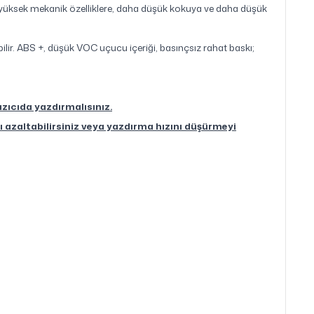
üksek mekanik özelliklere, daha düşük kokuya ve daha düşük
lir. ABS +, düşük VOC uçucu içeriği, basınçsız rahat baskı;
zıcıda yazdırmalısınız.
ı azaltabilirsiniz veya yazdırma hızını düşürmeyi