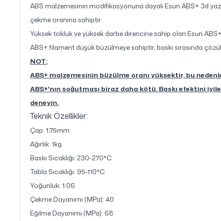
ABS malzemesinin modifikasyonuna dayalı Esun ABS+ 3d yazıc
çekme oranına sahiptir.
Yüksek tokluk ve yüksek darbe direncine sahip olan Esun ABS+ 3
ABS+ filament düşük büzülmeye sahiptir, baskı sırasında çözül
NOT:
ABS+ malzemesinin büzülme oranı yüksektir, bu nedenle y
ABS+'nın soğutması biraz daha kötü. Baskı efektini iyile
deneyin.
Teknik Özellikler:
Çap: 1.75mm
Ağırlık: 1kg
Baskı Sıcaklığı: 230-270°C
Tabla Sıcaklığı: 95-110°C
Yoğunluk: 1.06
Çekme Dayanımı (MPa): 40
Eğilme Dayanımı (MPa): 68