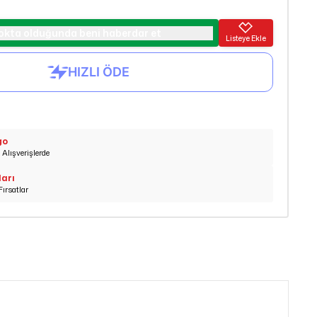
okta olduğunda beni haberdar et
Listeye Ekle
go
Alışverişlerde
ları
Fırsatlar