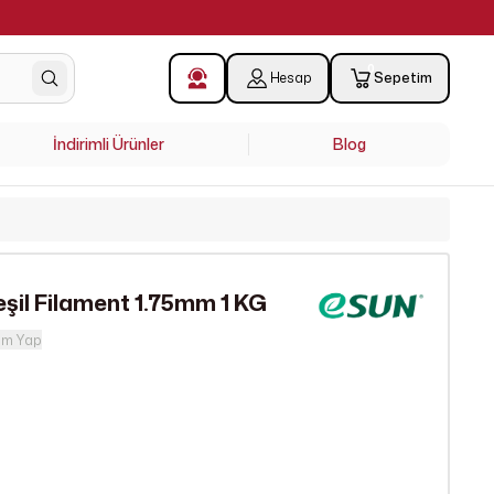
!
0
Hesap
Sepetim
İndirimli Ürünler
Blog
şil Filament 1.75mm 1 KG
um Yap