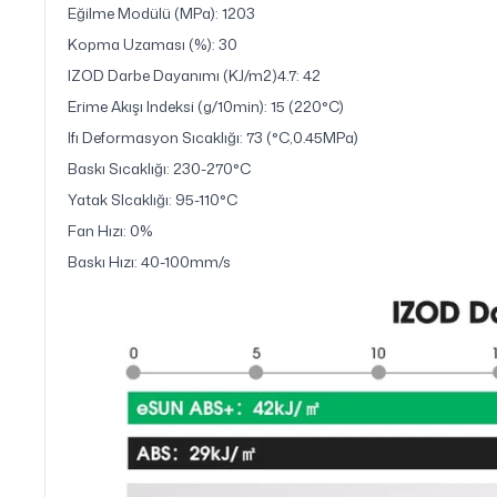
Eğilme Modülü (MPa): 1203
Kopma Uzaması (%): 30
IZOD Darbe Dayanımı (KJ/m2)4.7: 42
Erime Akışı Indeksi (g/10min): 15 (220°C)
Ifı Deformasyon Sıcaklığı: 73 (°C,0.45MPa)
Baskı Sıcaklığı: 230-270°C
Yatak SIcaklığı: 95-110°C
Fan Hızı: 0%
Baskı Hızı: 40-100mm/s