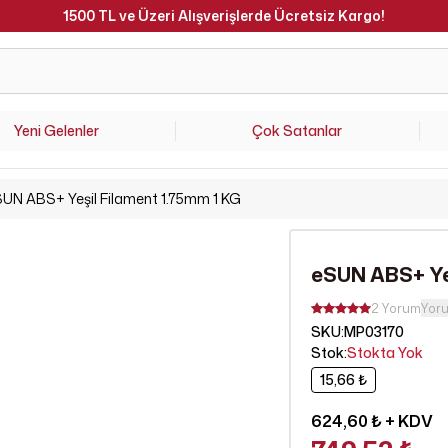
Hafta İçi Saat 15.00'a Kadar Verilen Siparişler Aynı Gün Kargoda 
Yeni Gelenler
Çok Satanlar
UN ABS+ Yeşil Filament 1.75mm 1 KG
eSUN ABS+ Ye
2 Yorum
Yor
SKU
:
MP03170
Stok
:
Stokta Yok
15,66 ₺
624,60 ₺
+ KDV