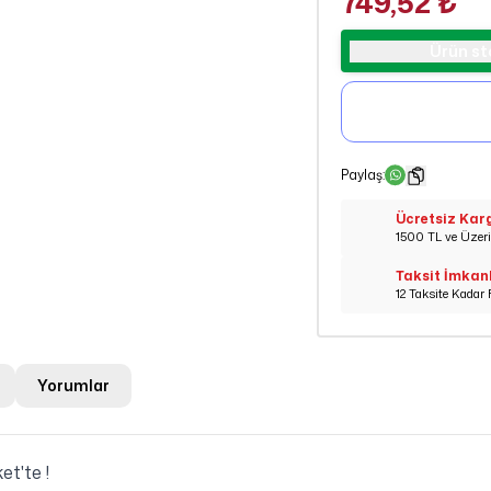
749,52 ₺
Ürün st
Paylaş
:
Ücretsiz Kar
1500 TL ve Üzeri 
Taksit İmkan
12 Taksite Kadar 
Yorumlar
t'te !