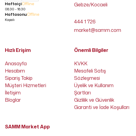
Haftaiçi
Offline
Gebze/Kocaeli
08:30 - 18:30
Haftasonu
Offline
Kapalı
444 1 726
market@samm.com
Hızlı Erişim
Önemli Bilgiler
Anasayfa
KVKK
Hesabım
Mesafeli Satış
Sipariş Takip
Sözleşmesi
Müşteri Hizmetleri
Üyelik ve Kullanım
İletişim
Şartları
Bloglar
Gizlilik ve Güvenlik
Garanti ve İade Koşulları
SAMM Market App