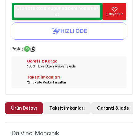
Ürün stokta olduğunda beni haberdar
et
Listeye Ekle
Paylaş
:
Ücretsiz Kargo
1500 TL ve Üzeri Alışverişlerde
Taksit İmkanları
12 Taksite Kadar Fırsatlar
Ürün Detayı
Taksit İmkanları
Garanti & İade
Da Vinci Mancınık