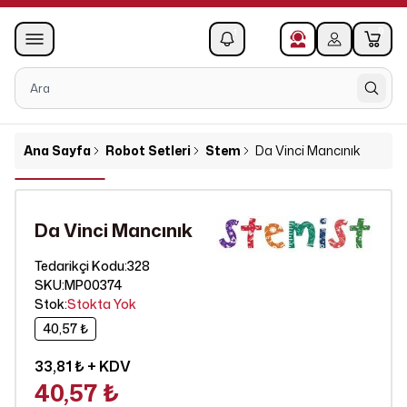
0
1
Ana Sayfa
Robot Setleri
Stem
Da Vinci Mancınık
Da Vinci Mancınık
328
Tedarikçi Kodu
:
SKU
:
MP00374
Stok
:
Stokta Yok
40,57 ₺
33,81 ₺
+ KDV
40,57 ₺