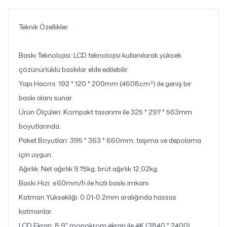
Teknik Özellikler.
Baskı Teknolojisi: LCD teknolojisi kullanılarak yüksek
çözünürlüklü baskılar elde edilebilir.
Yapı Hacmi: 192 * 120 * 200mm (4608cm³) ile geniş bir
baskı alanı sunar.
Ürün Ölçüleri: Kompakt tasarımı ile 325 * 297 * 563mm
boyutlarında.
Paket Boyutları: 395 * 363 * 660mm, taşıma ve depolama
için uygun.
Ağırlık: Net ağırlık 9.75kg, brüt ağırlık 12.02kg.
Baskı Hızı: ≤60mm/h ile hızlı baskı imkanı.
Katman Yüksekliği: 0.01-0.2mm aralığında hassas
katmanlar.
LCD Ekran: 8.9" monokrom ekran ile 4K (3840 * 2400)