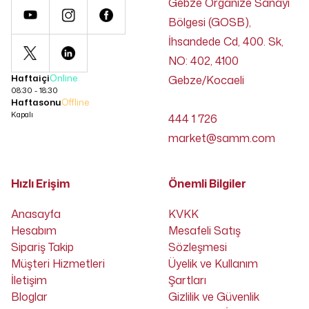
Gebze Organize Sanayi
Bölgesi (GOSB),
İhsandede Cd, 400. Sk,
NO: 402, 4100
Haftaiçi
Online
Gebze/Kocaeli
08:30 - 18:30
Haftasonu
Offline
Kapalı
444 1 726
market@samm.com
Hızlı Erişim
Önemli Bilgiler
Anasayfa
KVKK
Hesabım
Mesafeli Satış
Sipariş Takip
Sözleşmesi
Müşteri Hizmetleri
Üyelik ve Kullanım
İletişim
Şartları
Bloglar
Gizlilik ve Güvenlik