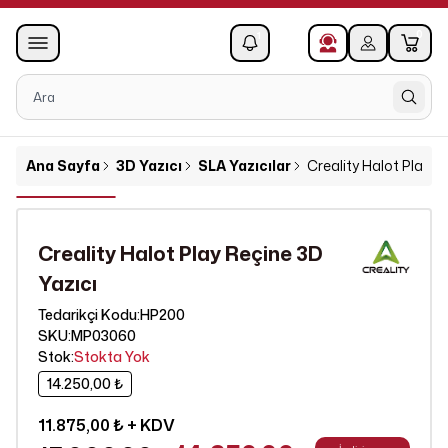
0
1
Ana Sayfa
3D Yazıcı
SLA Yazıcılar
Creality Halot Play R
Creality Halot Play Reçine 3D
Yazıcı
HP200
Tedarikçi Kodu
:
SKU
:
MP03060
Stok
:
Stokta Yok
14.250,00 ₺
11.875,00 ₺
+ KDV