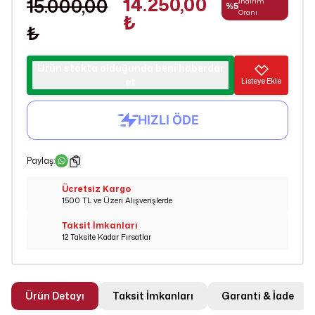
14.250,00
15.000,00
İndirim
%
5
Oranı
₺
₺
Ürün stokta olduğunda beni haberdar
et
Listeye Ekle
Paylaş
:
Ücretsiz Kargo
1500 TL ve Üzeri Alışverişlerde
Taksit İmkanları
12 Taksite Kadar Fırsatlar
Ürün Detayı
Taksit İmkanları
Garanti & İade