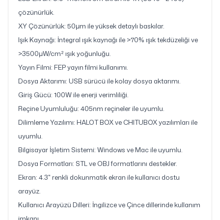
çözünürlük.
XY Çözünürlük: 50μm ile yüksek detaylı baskılar.
Işık Kaynağı: İntegral ışık kaynağı ile >70% ışık tekdüzeliği ve
>3500μW/cm² ışık yoğunluğu.
Yayın Filmi: FEP yayın filmi kullanımı.
Dosya Aktarımı: USB sürücü ile kolay dosya aktarımı.
Giriş Gücü: 100W ile enerji verimliliği.
Reçine Uyumluluğu: 405nm reçineler ile uyumlu.
Dilimleme Yazılımı: HALOT BOX ve CHITUBOX yazılımları ile
uyumlu.
Bilgisayar İşletim Sistemi: Windows ve Mac ile uyumlu.
Dosya Formatları: STL ve OBJ formatlarını destekler.
Ekran: 4.3" renkli dokunmatik ekran ile kullanıcı dostu
arayüz.
Kullanıcı Arayüzü Dilleri: İngilizce ve Çince dillerinde kullanım
imkanı.