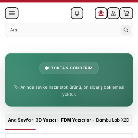
0
1
STOKTAN GÖNDERİM
🏷️ Anında sevke hazır stok ürünü, ön sipariş beklemesi
yoktur.
Ana Sayfa
3D Yazıcı
FDM Yazıcılar
Bambu Lab X2D Com