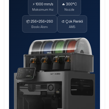
⚡ 1000 mm/s
🔥 300°C
Maksimum Hız
Nozzle
📦 256×256×260
🎨 Çok Renkli
Baskı Alanı
AMS