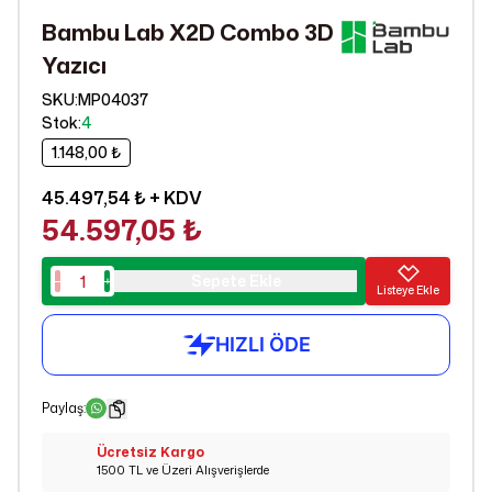
Bambu Lab X2D Combo 3D
Yazıcı
SKU
:
MP04037
Stok
:
4
1.148,00 ₺
45.497,54 ₺
+ KDV
54.597,05 ₺
Sepete Ekle
Listeye Ekle
Paylaş
:
Ücretsiz Kargo
1500 TL ve Üzeri Alışverişlerde