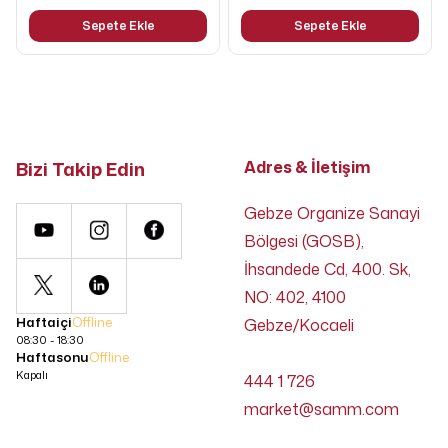
Sepete Ekle
Sepete Ekle
Bizi Takip Edin
Adres & İletişim
Gebze Organize Sanayi
Bölgesi (GOSB),
İhsandede Cd, 400. Sk,
NO: 402, 4100
Haftaiçi
Offline
Gebze/Kocaeli
08:30 - 18:30
Haftasonu
Offline
Kapalı
444 1 726
market@samm.com