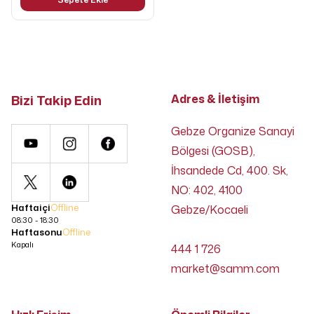
Bizi Takip Edin
Adres & İletişim
Gebze Organize Sanayi
Bölgesi (GOSB),
İhsandede Cd, 400. Sk,
NO: 402, 4100
Haftaiçi
Offline
Gebze/Kocaeli
08:30 - 18:30
Haftasonu
Offline
Kapalı
444 1 726
market@samm.com