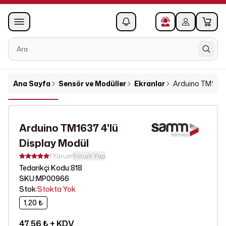
0
1
Ana Sayfa
Sensör ve Modüller
Ekranlar
Arduino TM1637 
Arduino TM1637 4'lü
Display Modül
1 Yorum
Yorum Yap
818
Tedarikçi Kodu
:
SKU
:
MP00966
Stok
:
Stokta Yok
1,20 ₺
47,56 ₺
+ KDV