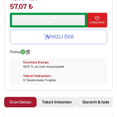
57,07 ₺
Ürün stokta olduğunda beni haberdar
et
Listeye Ekle
Paylaş
:
Ücretsiz Kargo
1500 TL ve Üzeri Alışverişlerde
Taksit İmkanları
12 Taksite Kadar Fırsatlar
Ürün Detayı
Taksit İmkanları
Garanti & İade