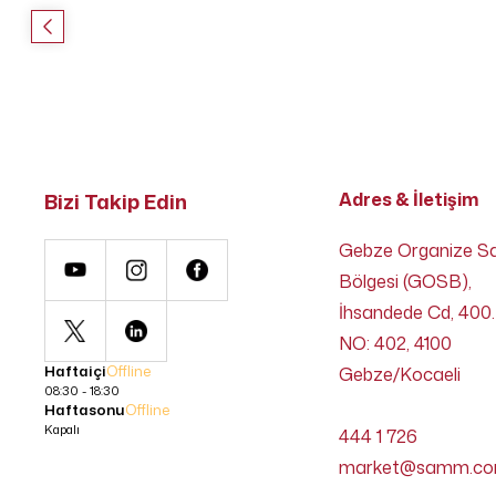
Bizi Takip Edin
Adres & İletişim
Gebze Organize S
Bölgesi (GOSB),
İhsandede Cd, 400.
NO: 402, 4100
Haftaiçi
Offline
Gebze/Kocaeli
08:30 - 18:30
Haftasonu
Offline
Kapalı
444 1 726
market@samm.c