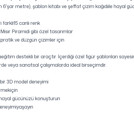
 6'şar metre), şablon kitabı ve şeffaf çizim kağıdıile hayal gü
farklı15 canlı renk
,Mısır Piramidi gibi özel tasarımlar
pratik ve düzgün çizimler için
eğitim destekli bir araçtır. İçerdiği özel figür şablonları say
liklerde veya sanatsal çalışmalarda ideal birseçimdir.
ylıbir 3D model deneyimi
irmekiçin
rlehayal gücünüzü konuşturun
deneyimiyaşayın