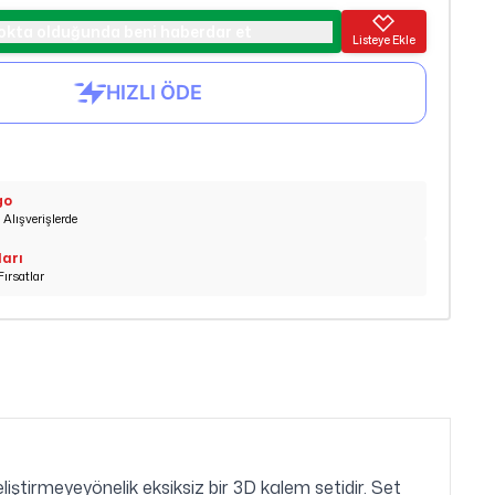
okta olduğunda beni haberdar et
Listeye Ekle
go
Alışverişlerde
ları
Fırsatlar
liştirmeyeyönelik eksiksiz bir 3D kalem setidir. Set