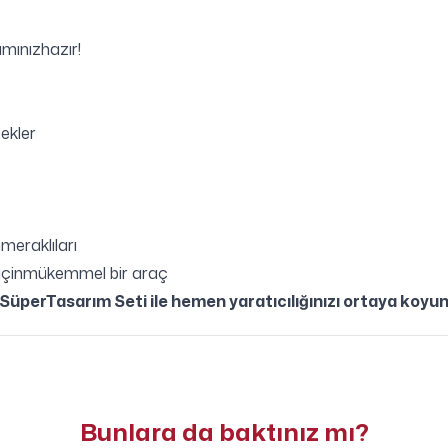
mınızhazır!
ekler
meraklıları
er içinmükemmel bir araç
em SüperTasarım Seti ile hemen yaratıcılığınızı ortaya koy
Bunlara da baktınız mı?