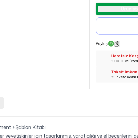
Ürün st
Paylaş
:
Ücretsiz Kar
1500 TL ve Üzeri 
Taksit İmkan
12 Taksite Kadar 
ment +Şablon Kitabı
yetişkinler için tasarlanmış, yaratıcılığı ve el becerilerini ge