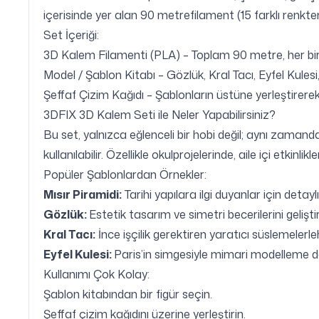
içerisinde yer alan 90 metrefilament (15 farklı renkten
Set İçeriği:
3D Kalem Filamenti (PLA) – Toplam 90 metre, her biri 
Model / Şablon Kitabı – Gözlük, Kral Tacı, Eyfel Kulesi
Şeffaf Çizim Kağıdı – Şablonların üstüne yerleştirerek
3DFIX 3D Kalem Seti ile Neler Yapabilirsiniz?
Bu set, yalnızca eğlenceli bir hobi değil; aynı zamanda
kullanılabilir. Özellikle okulprojelerinde, aile içi etkin
Popüler Şablonlardan Örnekler:
Mısır Piramidi:
Tarihi yapılara ilgi duyanlar için deta
Gözlük:
Estetik tasarım ve simetri becerilerini gelişt
Kral Tacı:
İnce işçilik gerektiren yaratıcı süslemele
Eyfel Kulesi:
Paris’in simgesiyle mimari modelleme 
Kullanımı Çok Kolay:
Şablon kitabından bir figür seçin.
Şeffaf çizim kağıdını üzerine yerleştirin.