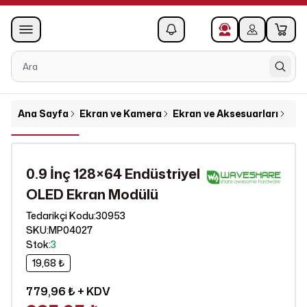
0
1
Ana Sayfa
Ekran ve Kamera
Ekran ve Aksesuarları
0.9
0.9 İnç 128×64 Endüstriyel
OLED Ekran Modülü
30953
Tedarikçi Kodu
:
SKU
:
MP04027
Stok
:
3
19,68 ₺
779,96 ₺
+ KDV