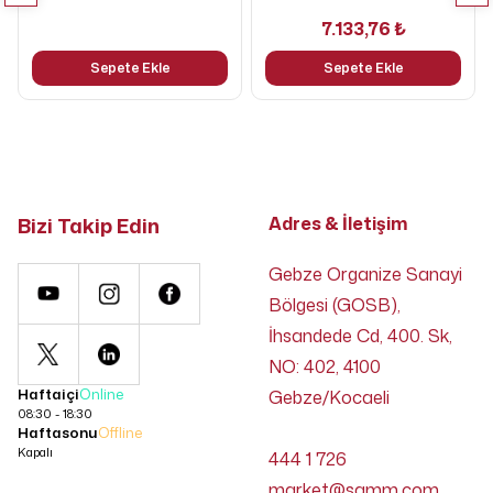
7.133,76 ₺
Sepete Ekle
Sepete Ekle
Bizi Takip Edin
Adres & İletişim
Gebze Organize Sanayi
Bölgesi (GOSB),
İhsandede Cd, 400. Sk,
NO: 402, 4100
Haftaiçi
Online
Gebze/Kocaeli
08:30 - 18:30
Haftasonu
Offline
Kapalı
444 1 726
market@samm.com