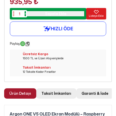
935,95 ₺
Sepete Ekle
Listeye Ekle
Paylaş
:
Ücretsiz Kargo
1500 TL ve Üzeri Alışverişlerde
Taksit İmkanları
12 Taksite Kadar Fırsatlar
Ürün Detayı
Taksit İmkanları
Garanti & İade
Argon ONE V5 OLED Ekran Modülü – Raspberry