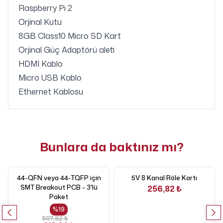
Raspberry Pi 2
Orjinal Kutu
8GB Class10 Micro SD Kart
Orjinal Güç Adaptörü aleti
HDMI Kablo
Micro USB Kablo
Ethernet Kablosu
Bunlara da baktınız mı?
44-QFN veya 44-TQFP için
5V 8 Kanal Röle Kartı
SMT Breakout PCB - 3'lü
256,82 ₺
Paket
%
19
507,92 ₺