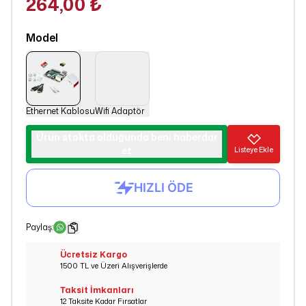
264,00 ₺
Model
Ethernet Kablosu
Wifi Adaptör
Ürün stokta olduğunda beni haberdar
et
Listeye Ekle
Paylaş
:
Ücretsiz Kargo
1500 TL ve Üzeri Alışverişlerde
Taksit İmkanları
12 Taksite Kadar Fırsatlar