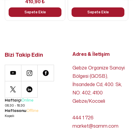
410,90 ₺
Sepete Ekle
Sepete Ekle
Bizi Takip Edin
Adres & İletişim
Gebze Organize Sanayi
Bölgesi (GOSB),
İhsandede Cd, 400. Sk,
NO: 402, 4100
Haftaiçi
Online
Gebze/Kocaeli
08:30 - 18:30
Haftasonu
Offline
Kapalı
444 1 726
market@samm.com